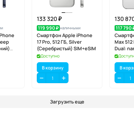
133 320 ₽
130 87
119 990 ₽
117 790 
ми
наличными
iPhone
Смартфон Apple iPhone
Смартфо
Deep
17 Pro, 512 ГБ, Silver
Max 512
иний)
(Серебристый) SIM+eSIM
Dual: na
Доступно
Доступ
В корзину
В кор
Загрузить еще