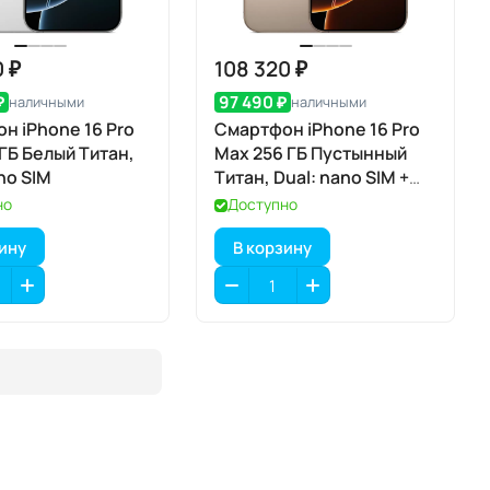
0 ₽
108 320 ₽
₽
97 490 ₽
наличными
наличными
н iPhone 16 Pro
Смартфон iPhone 16 Pro
 ГБ Белый Титан,
Max 256 ГБ Пустынный
no SIM
Титан, Dual: nano SIM +
eSIM
но
Доступно
зину
В корзину