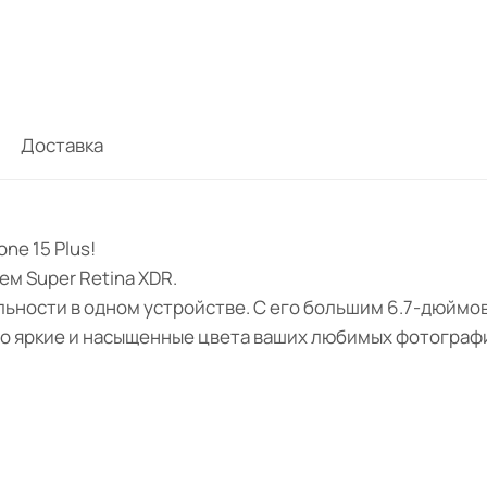
Доставка
ne 15 Plus!
м Super Retina XDR.
альности в одном устройстве. С его большим 6.7-дюйм
то яркие и насыщенные цвета ваших любимых фотографи