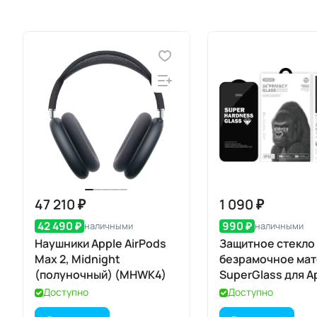
47 210 ₽
1 090 ₽
42 490 ₽
990 ₽
наличными
наличными
Наушники Apple AirPods
Защитное стекло
Max 2, Midnight
безрамочное ма
(полуночный) (MHWK4)
SuperGlass для A
iPhone 17 Pro
Доступно
Доступно