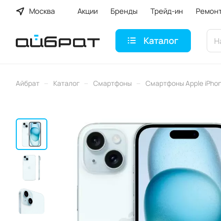
Москва
Акции
Бренды
Трейд-ин
Ремон
Каталог
–
–
–
Айбрат
Каталог
Смартфоны
Смартфоны Apple iPho