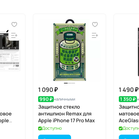
1 090 ₽
1 490 ₽
990 ₽
1 350 ₽
наличными
Защитное стекло
Защитно
товое
антишпион Remax для
матово
pple
Apple iPhone 17 Pro Max
AceGlas
iPhone 1
Доступно
Доступ