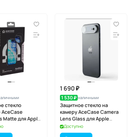
1 690 ₽
1 530 ₽
наличными
наличными
е стекло
Защитное стекло на
е AceCase
камеру AceCase Camera
s Matte для Apple
Lens Glass для Apple
7 Pro Max
iPhone 17 Air
но
Доступно