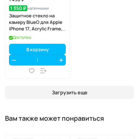
1 350 ₽
наличными
Защитное стекло на
камеру BlueO для Apple
iPhone 17, Acrylic Frame,
2 шт., Clear
Доступно
(прозрачный), с
аппликатором
В корзину
Загрузить еще
Вам также может понравиться