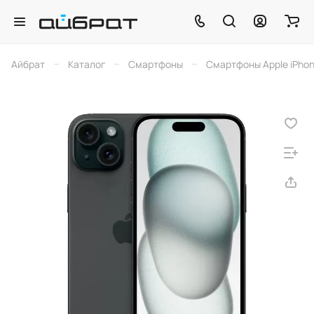
–
–
–
Айбрат
Каталог
Смартфоны
Смартфоны Apple iPho