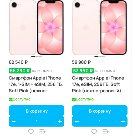
62 540 ₽
59 980 ₽
56 290 ₽
53 990 ₽
наличными
наличными
Смартфон Apple iPhone
Смартфон Apple iPhone
17e, 1-SIM + eSIM, 256 ГБ,
17e, eSIM, 256 ГБ, Soft
Soft Pink (нежно-
Pink (нежно-розовый)
розовый)
Доступно
Доступно
В корзину
В корзину