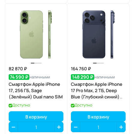
82 870 ₽
164 760 ₽
74 590 ₽
148 290 ₽
наличными
наличными
Смартфон Apple iPhone
Смартфон Apple iPhone
17, 256 ГБ, Sage
17 Pro Max, 2 ТБ, Deep
(Зелёный) Dual nano SIM
Blue (Глубокий синий)
Dual eSIM
Доступно
Доступно
В корзину
В корзину