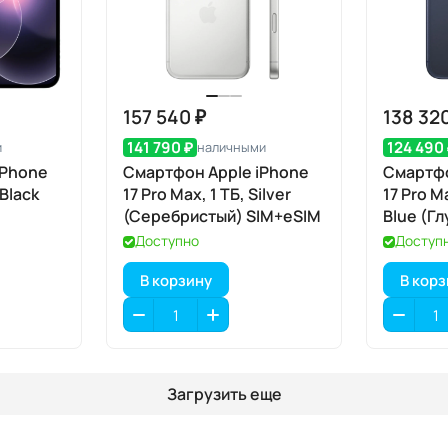
157 540 ₽
138 32
141 790 ₽
124 490
и
наличными
iPhone
Смартфон Apple iPhone
Смартфо
 Black
17 Pro Max, 1 ТБ, Silver
17 Pro M
(Серебристый) SIM+eSIM
Blue (Г
SIM+eS
Доступно
Доступ
В корзину
В кор
Загрузить еще