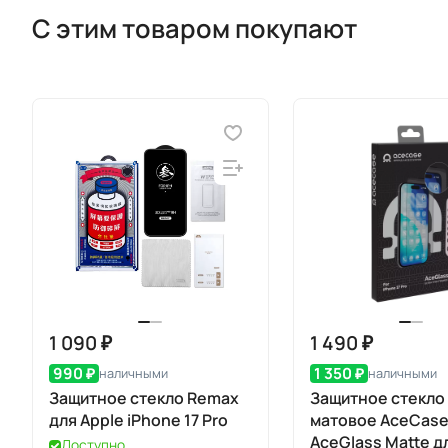
С этим товаром покупают
1 090 ₽
1 490 ₽
990 ₽
1 350 ₽
наличными
наличными
Защитное стекло Remax
Защитное стекло
для Apple iPhone 17 Pro
матовое AceCas
AceGlass Matte д
Доступно