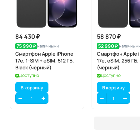
84 430 ₽
58 870 ₽
75 990 ₽
52 990 ₽
наличными
наличным
Смартфон Apple iPhone
Смартфон Apple 
17e, 1-SIM + eSIM, 512 ГБ,
17e, eSIM, 256 ГБ,
Black (чёрный)
(чёрный)
Доступно
Доступно
В корзину
В корзину