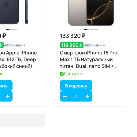
0 ₽
133 320 ₽
 ₽
119 990 ₽
наличными
наличными
н Apple iPhone
Смартфон iPhone 16 Pro
ax, 512 ГБ, Deep
Max 1 ТБ Натуральный
лубокий синий)
титан, Dual: nano SIM +
IM
eSIM
но
Доступно
зину
В корзину