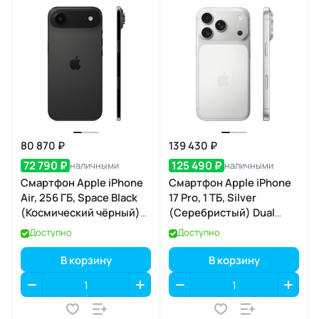
80 870 ₽
139 430 ₽
72 790 ₽
125 490 ₽
наличными
наличными
Смартфон Apple iPhone
Смартфон Apple iPhone
Air, 256 ГБ, Space Black
17 Pro, 1 ТБ, Silver
(Космический чёрный)
(Серебристый) Dual
Dual eSIM
eSIM
Доступно
Доступно
В корзину
В корзину