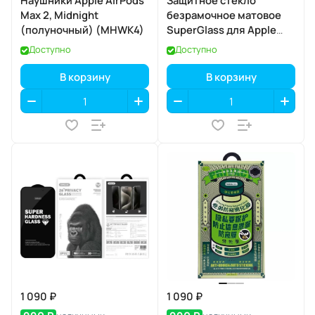
Наушники Apple AirPods
Защитное стекло
Max 2, Midnight
безрамочное матовое
(полуночный) (MHWK4)
SuperGlass для Apple
iPhone 17 Pro
Доступно
Доступно
В корзину
В корзину
1 090 ₽
1 090 ₽