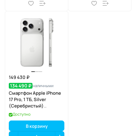
149 430 ₽
134 490 ₽
наличными
Смартфон Apple iPhone
17 Pro, 1 ТБ, Silver
(Серебристый)
SIM+eSIM
Доступно
В корзину