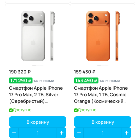
190 320 ₽
159 430 ₽
171 290 ₽
143 490 ₽
наличными
наличными
Смартфон Apple iPhone
Смартфон Apple iPhone
17 Pro Max, 2 ТБ, Silver
17 Pro Max, 1 ТБ, Cosmic
(Серебристый)
Orange (Космический
SIM+eSIM
оранжевый) SIM+eSIM
Доступно
Доступно
В корзину
В корзину