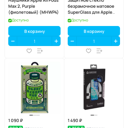
Наушники Apple AirPods
Защитное стекло
Max 2, Purple
безрамочное матовое
(фиолетовый) (MHWP4)
SuperGlass для Apple
iPhone 17 / 16 Pro
Доступно
Доступно
В корзину
В корзину
1 090 ₽
1 490 ₽