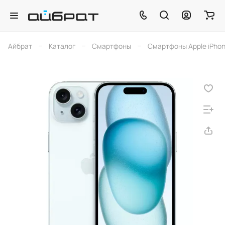
–
–
–
Айбрат
Каталог
Смартфоны
Смартфоны Apple iPho