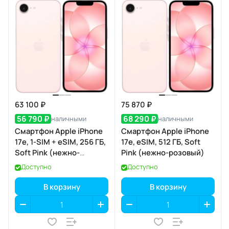
63 100 ₽
75 870 ₽
56 790 ₽
68 290 ₽
наличными
наличными
Смартфон Apple iPhone
Смартфон Apple iPhone
17e, 1-SIM + eSIM, 256 ГБ,
17e, eSIM, 512 ГБ, Soft
Soft Pink (нежно-
Pink (нежно-розовый)
розовый)
Доступно
Доступно
В корзину
В корзину