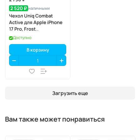
2 520 ₽
наличными
Чехол Uniq Combat
Active для Apple iPhone
17 Pro, Frost
Smoke/Orange (матовый
Доступно
дымчатый/оранжевый),
MagSafe
В корзину
Загрузить еще
Вам также может понравиться