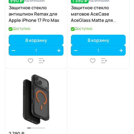
990 ₽
1 350 ₽
наличными
наличными
Защитное стекло
Защитное стекло
антишпион Remax для
матовое AceCase
Apple iPhone 17 Pro Max
AceGlass Matte для
Apple iPhone 17 Pro
Доступно
Доступно
В корзину
В корзину
2 790 ₽