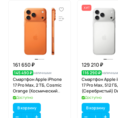
ХИТ
161 650 ₽
129 210 ₽
145 490 ₽
116 290 ₽
наличными
наличным
Смартфон Apple iPhone
Смартфон Apple 
17 Pro Max, 2 ТБ, Cosmic
17 Pro Max, 512 ГБ,
Orange (Космический
(Серебристый) Du
оранжевый) Dual eSIM
Доступно
Доступно
В корзину
В корзину