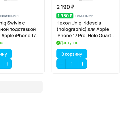
₽
2 190 ₽
1 980 ₽
наличными
наличными
iq Swivix с
Чехол Uniq Iridescia
ной подставкой
(holographic) для Apple
 Apple iPhone 17
iPhone 17 Pro, Holo Quartz
ent Clear
(голографический
но
Доступно
чный), MagSafe
кварц), MagSafe
зину
В корзину