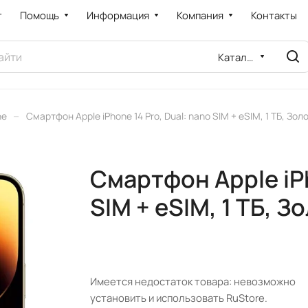
т
Помощь
Информация
Компания
Контакты
Каталог
–
ne
Смартфон Apple iPhone 14 Pro, Dual: nano SIM + eSIM, 1 ТБ, Зол
Смартфон Apple iPh
SIM + eSIM, 1 ТБ, З
Имеется недостаток товара: невозможно
установить и использовать RuStore.