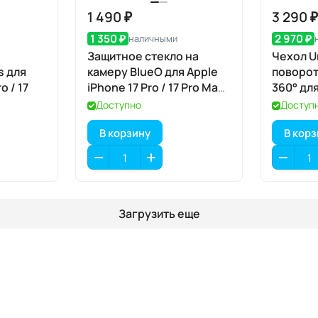
1 490 ₽
3 290 
1 350 ₽
2 970 ₽
наличными
Защитное стекло на
Чехол Un
s для
камеру BlueO для Apple
поворот
o / 17
iPhone 17 Pro / 17 Pro Max,
360° для
Aluminium, 3 шт., Grey
Pro, Luc
Доступно
Доступ
(серый), с аппликатором
(прозра
В корзину
В кор
Загрузить еще