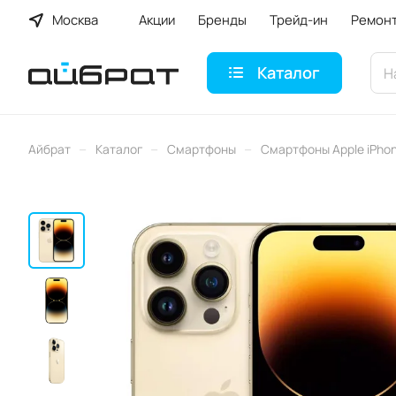
Москва
Акции
Бренды
Трейд-ин
Ремон
Каталог
–
–
–
Айбрат
Каталог
Смартфоны
Смартфоны Apple iPho