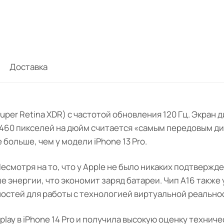
Доставка
r Retina XDR) с частотой обновления 120 Гц. Экран дис
 460 пикселей на дюйм считается «самым передовым д
 больше, чем у модели iPhone 13 Pro.
 Несмотря на то, что у Apple не было никаких подтвержд
ше энергии, что экономит заряд батареи. Чип A16 такж
остей для работы с технологией виртуальной реальност
lay в iPhone 14 Pro и получила высокую оценку техниче