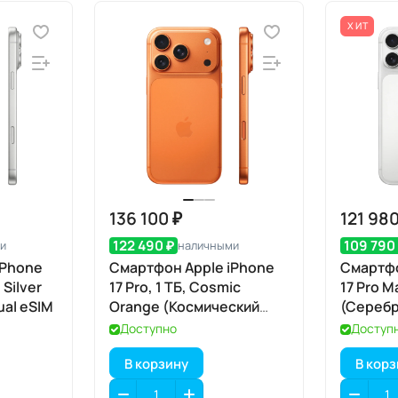
ХИТ
136 100 ₽
121 980
122 490 ₽
109 790
и
наличными
iPhone
Смартфон Apple iPhone
Смартфо
 Silver
17 Pro, 1 ТБ, Cosmic
17 Pro M
al eSIM
Orange (Космический
(Серебр
оранжевый) Dual eSIM
Доступно
Доступ
В корзину
В кор