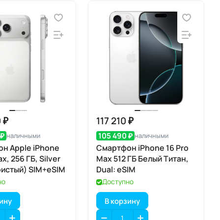
 ₽
117 210 ₽
 ₽
105 490 ₽
наличными
наличными
н Apple iPhone
Смартфон iPhone 16 Pro
ax, 256 ГБ, Silver
Max 512 ГБ Белый Титан,
истый) SIM+eSIM
Dual: eSIM
но
Доступно
зину
В корзину