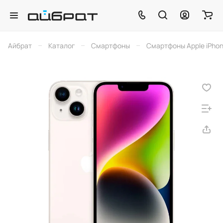
–
–
–
Айбрат
Каталог
Смартфоны
Смартфоны Apple iPho