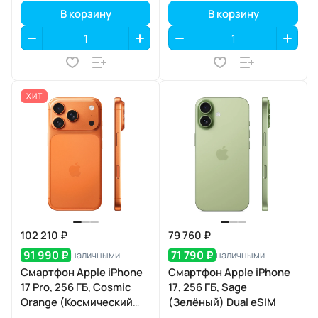
В корзину
В корзину
ХИТ
102 210 ₽
79 760 ₽
91 990 ₽
71 790 ₽
наличными
наличными
Смартфон Apple iPhone
Смартфон Apple iPhone
17 Pro, 256 ГБ, Cosmic
17, 256 ГБ, Sage
Orange (Космический
(Зелёный) Dual eSIM
оранжевый) Dual eSIM