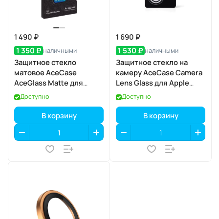
1 490 ₽
1 690 ₽
1 350 ₽
1 530 ₽
наличными
наличными
Защитное стекло
Защитное стекло на
матовое AceCase
камеру AceCase Camera
AceGlass Matte для
Lens Glass для Apple
Apple iPhone 17 Pro Max
iPhone 17
Доступно
Доступно
В корзину
В корзину