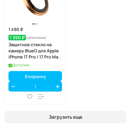
1 490 ₽
1 350 ₽
наличными
Защитное стекло на
камеру BlueO для Apple
iPhone 17 Pro / 17 Pro Max,
Aluminium, 3 шт., Orange
Доступно
(оранжевый), с
аппликатором
В корзину
Загрузить еще