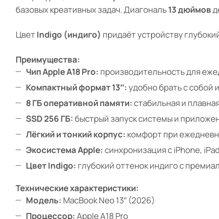
базовых креативных задач. Диагональ
13 дюймов
д
Цвет
Indigo (индиго)
придаёт устройству глубокий
Преимущества:
Чип Apple A18 Pro:
производительность для еже
Компактный формат 13″:
удобно брать с собой и
8 ГБ оперативной памяти:
стабильная и плавна
SSD 256 ГБ:
быстрый запуск системы и приложе
Лёгкий и тонкий корпус:
комфорт при ежедневн
Экосистема Apple:
синхронизация с iPhone, iPa
Цвет Indigo:
глубокий оттенок индиго с преми
Технические характеристики:
Модель:
MacBook Neo 13″ (2026)
Процессор:
Apple A18 Pro