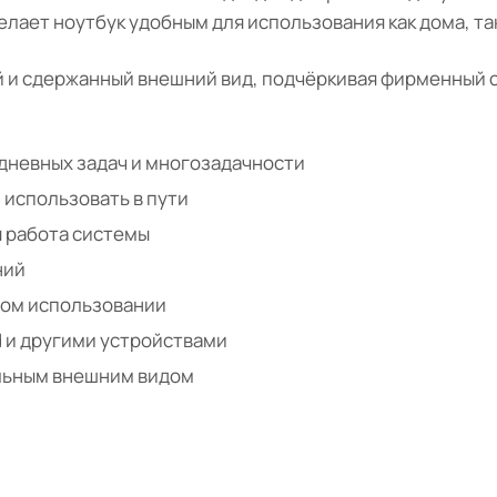
елает ноутбук удобным для использования как дома, так
 и сдержанный внешний вид, подчёркивая фирменный с
дневных задач и многозадачности
 использовать в пути
я работа системы
ний
ом использовании
d и другими устройствами
альным внешним видом