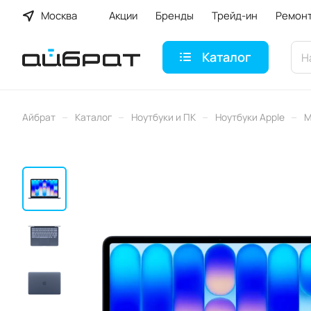
Москва
Акции
Бренды
Трейд-ин
Ремон
Каталог
–
–
–
–
Айбрат
Каталог
Ноутбуки и ПК
Ноутбуки Apple
M