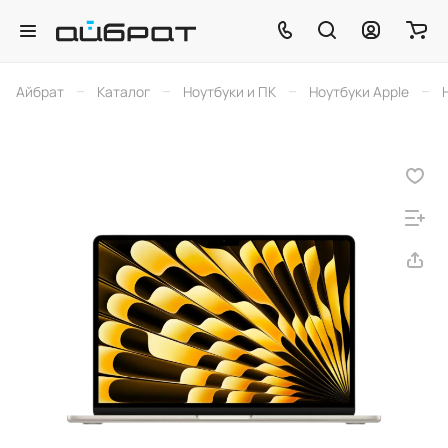
–
–
–
–
Айбрат
Каталог
Ноутбуки и ПК
Ноутбуки Apple