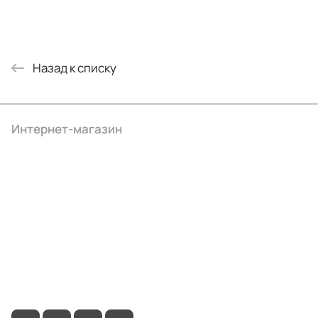
Назад к списку
Интернет-магазин
Компания
Информация
Помощь
+7 (495) 414-10-20
info@ibrat.ru