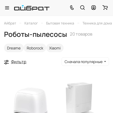
–
–
–
Айбрат
Каталог
Бытовая техника
Техника для дома
Роботы-пылесосы
20 товаров
Dreame
Roborock
Xiaomi
Фильтр
Сначала популярные