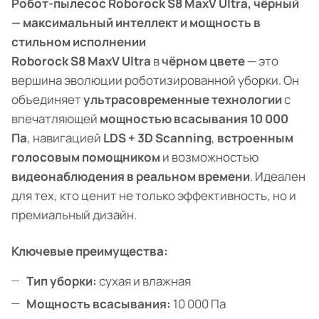
Робот-пылесос Roborock S8 MaxV Ultra, чёрный
— максимальный интеллект и мощность в
стильном исполнении
Roborock S8 MaxV Ultra
в
чёрном цвете
— это
вершина эволюции роботизированной уборки. Он
объединяет
ультрасовременные технологии
с
впечатляющей
мощностью всасывания 10 000
Па
, навигацией
LDS + 3D Scanning
,
встроенным
голосовым помощником
и возможностью
видеонаблюдения в реальном времени
. Идеален
для тех, кто ценит не только эффективность, но и
премиальный дизайн.
Ключевые преимущества:
Тип уборки:
сухая и влажная
Мощность всасывания:
10 000 Па