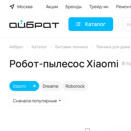
Москва
Акции
Бренды
Трейд-ин
Ремон
Каталог
–
–
–
Айбрат
Каталог
Бытовая техника
Техника для дома
Робот-пылесос Xiaomi
8 т
Xiaomi
Dreame
Roborock
Сначала популярные