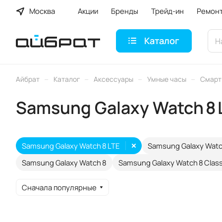
Москва
Акции
Бренды
Трейд-ин
Ремон
Каталог
–
–
–
–
Айбрат
Каталог
Аксессуары
Умные часы
Смарт
Samsung Galaxy Watch 8 
Samsung Galaxy Watch 8 LTE
Samsung Galaxy Watc
Samsung Galaxy Watch 8
Samsung Galaxy Watch 8 Class
Сначала популярные