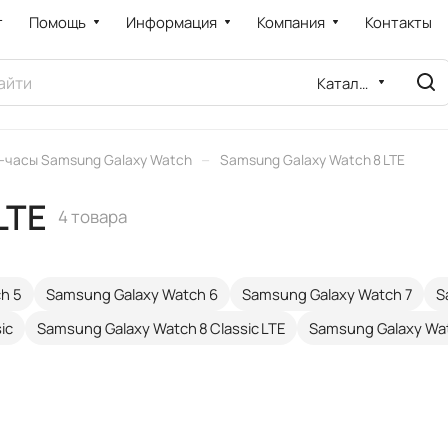
т
Помощь
Информация
Компания
Контакты
Каталог
–
-часы Samsung Galaxy Watch
Samsung Galaxy Watch 8 LTE
LTE
4 товара
h 5
Samsung Galaxy Watch 6
Samsung Galaxy Watch 7
S
ic
Samsung Galaxy Watch 8 Classic LTE
Samsung Galaxy Wat