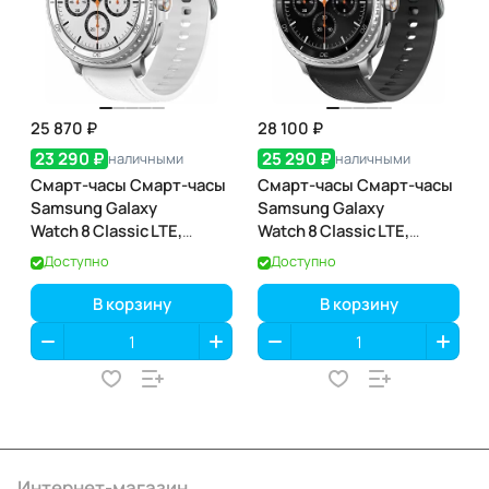
25 870 ₽
28 100 ₽
23 290 ₽
25 290 ₽
наличными
наличными
Смарт-часы Смарт-часы
Смарт-часы Смарт-часы
Samsung Galaxy
Samsung Galaxy
Watch 8 Classic LTE,
Watch 8 Classic LTE,
46 мм, White (белый)
46 мм, Black (чёрный)
Доступно
Доступно
В корзину
В корзину
Интернет-магазин