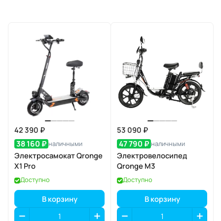
42 390 ₽
53 090 ₽
38 160 ₽
47 790 ₽
наличными
наличными
Электросамокат Qronge
Электровелосипед
X1 Pro
Qronge M3
Доступно
Доступно
В корзину
В корзину