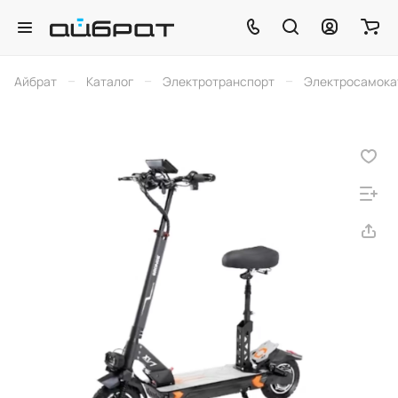
–
–
–
Айбрат
Каталог
Электротранспорт
Электросамока