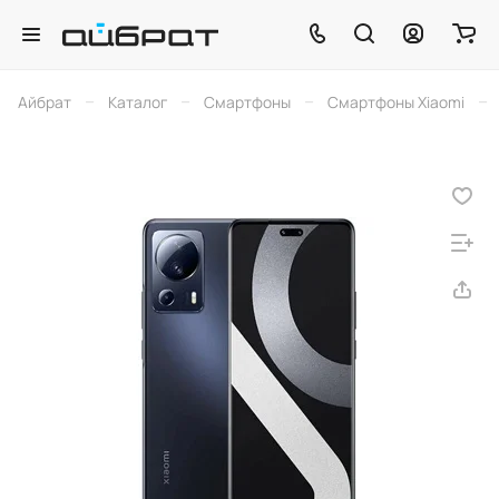
–
–
–
–
Айбрат
Каталог
Смартфоны
Смартфоны Xiaomi