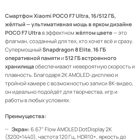
Смартфон Xiaomi POCO F7 Ultra, 16/512 ГБ,
жёлтый — ультимативная мощь в ярком дизайне
POCO F7 Ultra
в эффектном
жёлтом цвете
— это
флагман, созданный для тех, кто хочет всё и сразу.
Супермощный
Snapdragon 8 Elite
,
16 ГБ
оперативной памяти
и
512 ГБ встроенного
хранилища
обеспечивают невероятную скорость и
плавность. Благодаря 2K AMOLED-дисплею и
тройной камере с возможностью записи 8K-видео,
он идеально подойдёт для творчества, игр и
работы в любых условиях.
Преимущества:
Экран:
6.67" Flow AMOLED DotDisplay 2K
(3200×1440), частота 120 Гц, HDR10+, яркость до