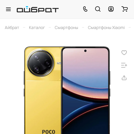
–
–
–
–
Айбрат
Каталог
Смартфоны
Смартфоны Xiaomi