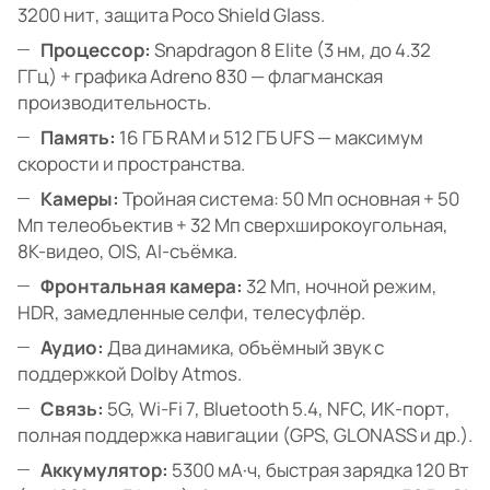
3200 нит, защита Poco Shield Glass.
Процессор:
Snapdragon 8 Elite (3 нм, до 4.32
ГГц) + графика Adreno 830 — флагманская
производительность.
Память:
16 ГБ RAM и 512 ГБ UFS — максимум
скорости и пространства.
Камеры:
Тройная система: 50 Мп основная + 50
Мп телеобъектив + 32 Мп сверхширокоугольная,
8K-видео, OIS, AI-съёмка.
Фронтальная камера:
32 Мп, ночной режим,
HDR, замедленные селфи, телесуфлёр.
Аудио:
Два динамика, объёмный звук с
поддержкой Dolby Atmos.
Связь:
5G, Wi-Fi 7, Bluetooth 5.4, NFC, ИК-порт,
полная поддержка навигации (GPS, GLONASS и др.).
Аккумулятор:
5300 мА·ч, быстрая зарядка 120 Вт