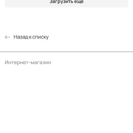
Загрузить еще
Назад к списку
Интернет-магазин
Компания
Информация
Помощь
+7 (495) 414-10-20
info@ibrat.ru