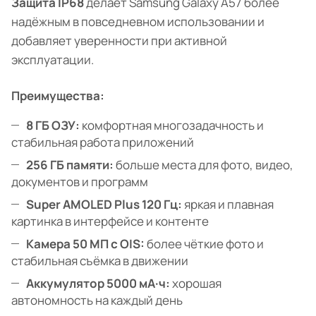
Защита IP68
делает Samsung Galaxy A57 более
надёжным в повседневном использовании и
добавляет уверенности при активной
эксплуатации.
Преимущества:
8 ГБ ОЗУ:
комфортная многозадачность и
стабильная работа приложений
256 ГБ памяти:
больше места для фото, видео,
документов и программ
Super AMOLED Plus 120 Гц:
яркая и плавная
картинка в интерфейсе и контенте
Камера 50 МП с OIS:
более чёткие фото и
стабильная съёмка в движении
Аккумулятор 5000 мА·ч:
хорошая
автономность на каждый день