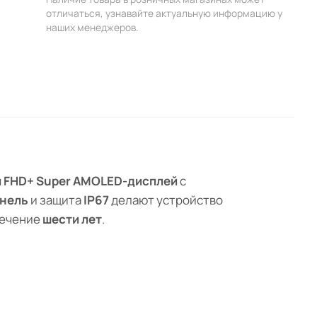
отличаться, узнавайте актуальную информацию у
наших менеджеров.
 FHD+ Super AMOLED-дисплей
с
анель
и защита
IP67
делают устройство
течение
шести лет
.