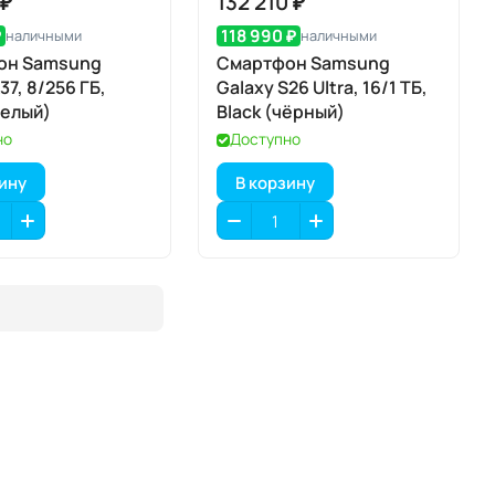
 ₽
132 210 ₽
₽
118 990 ₽
наличными
наличными
он Samsung
Смартфон Samsung
37, 8/256 ГБ,
Galaxy S26 Ultra, 16/1 ТБ,
белый)
Black (чёрный)
но
Доступно
зину
В корзину