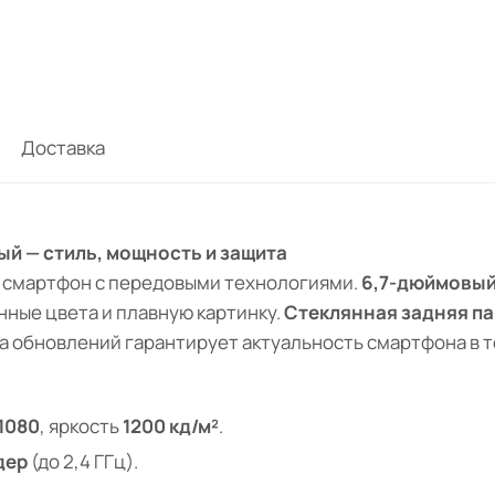
Доставка
ый — стиль, мощность и защита
й смартфон с передовыми технологиями.
6,7-дюймовый
ные цвета и плавную картинку.
Стеклянная задняя п
ка обновлений гарантирует актуальность смартфона в 
1080
, яркость
1200 кд/м²
.
дер
(до 2,4 ГГц).