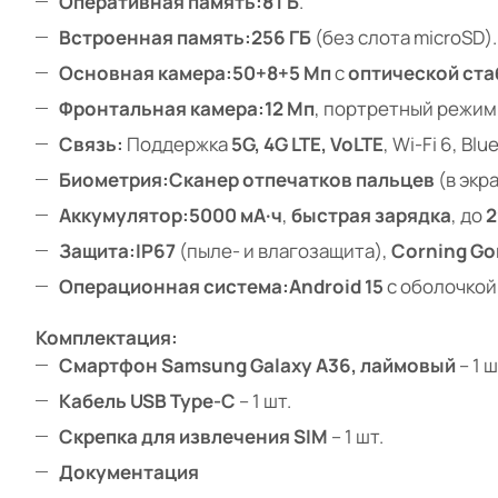
Оперативная память:
8 ГБ
.
Встроенная память:
256 ГБ
(без слота microSD).
Основная камера:
50+8+5 Мп
с
оптической ст
Фронтальная камера:
12 Мп
, портретный режим
Связь:
Поддержка
5G, 4G LTE, VoLTE
, Wi-Fi 6, Blu
Биометрия:
Сканер отпечатков пальцев
(в экр
Аккумулятор:
5000 мА·ч
,
быстрая зарядка
, до
2
Защита:
IP67
(пыле- и влагозащита),
Corning Gor
Операционная система:
Android 15
с оболочко
Комплектация:
Смартфон Samsung Galaxy A36, лаймовый
– 1 ш
Кабель USB Type-C
– 1 шт.
Скрепка для извлечения SIM
– 1 шт.
Документация