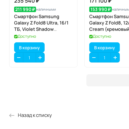
235 540 ₽
171 100 ₽
211 990 ₽
153 990 ₽
наличными
наличны
Смартфон Samsung
Смартфон Samsu
Galaxy Z Fold8 Ultra, 16/1
Galaxy Z Fold8, 12
ТБ, Violet Shadow
Cream (кремовый
(фиолетовая тень)
Доступно
Доступно
В корзину
В корзину
Назад к списку