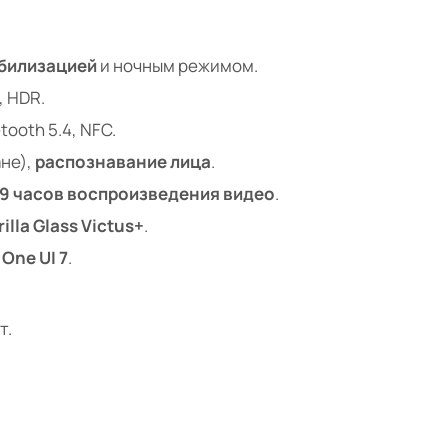
абилизацией
и ночным режимом.
, HDR.
etooth 5.4, NFC.
ане),
распознавание лица
.
9 часов воспроизведения видео
.
illa Glass Victus+
.
й
One UI 7
.
т.