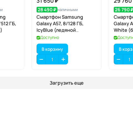
31 650 ₽
29 760
28 490 ₽
26 790 
ми
наличными
ng
Смартфон Samsung
Смартф
/512 ГБ,
Galaxy A57, 8/128 ГБ,
Galaxy A
)
IcyBlue (ледяной
White (
голубой)
Доступно
Доступ
В корзину
В кор
Загрузить еще