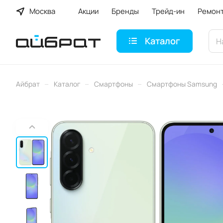
Москва
Акции
Бренды
Трейд-ин
Ремон
Каталог
–
–
–
Айбрат
Каталог
Смартфоны
Смартфоны Samsung