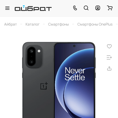
–
–
–
–
Айбрат
Каталог
Смартфоны
Смартфоны OnePlus