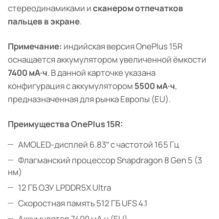
стереодинамиками и
сканером отпечатков
пальцев в экране
.
Примечание:
индийская версия OnePlus 15R
оснащается аккумулятором увеличенной ёмкости
7400 мА·ч
. В данной карточке указана
конфигурация с аккумулятором
5500 мА·ч
,
предназначенная для рынка Европы (EU).
Преимущества OnePlus 15R:
AMOLED-дисплей 6.83″ с частотой 165 Гц
Флагманский процессор Snapdragon 8 Gen 5 (3
нм)
12 ГБ ОЗУ LPDDR5X Ultra
Скоростная память 512 ГБ UFS 4.1
Аккумулятор 7400 мА·ч (EU)