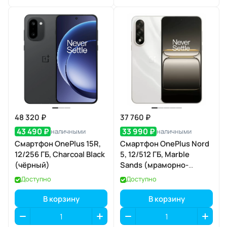
48 320 ₽
37 760 ₽
43 490 ₽
33 990 ₽
наличными
наличными
Смартфон OnePlus 15R,
Смартфон OnePlus Nord
12/256 ГБ, Charcoal Black
5, 12/512 ГБ, Marble
(чёрный)
Sands (мраморно-
песочный)
Доступно
Доступно
В корзину
В корзину