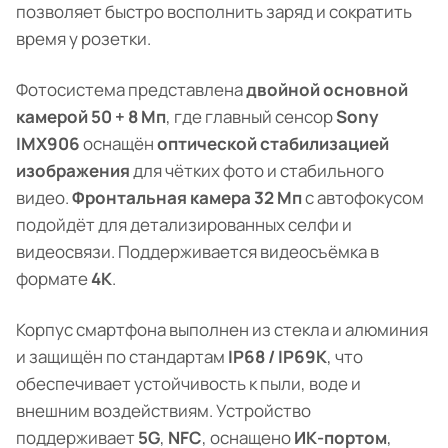
позволяет быстро восполнить заряд и сократить
время у розетки.
Фотосистема представлена
двойной основной
камерой 50 + 8 Мп
, где главный сенсор
Sony
IMX906
оснащён
оптической стабилизацией
изображения
для чётких фото и стабильного
видео.
Фронтальная камера 32 Мп
с автофокусом
подойдёт для детализированных селфи и
видеосвязи. Поддерживается видеосъёмка в
формате
4K
.
Корпус смартфона выполнен из стекла и алюминия
и защищён по стандартам
IP68 / IP69K
, что
обеспечивает устойчивость к пыли, воде и
внешним воздействиям. Устройство
поддерживает
5G
,
NFC
, оснащено
ИК-портом
,