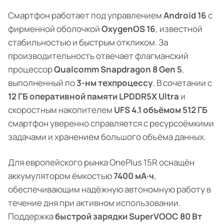
Смартфон работает под управлением
Android 16
с
фирменной оболочкой
OxygenOS 16
, известной
стабильностью и быстрым откликом. За
производительность отвечает флагманский
процессор
Qualcomm Snapdragon 8 Gen 5
,
выполненный по
3-нм техпроцессу
. В сочетании с
12 ГБ оперативной памяти LPDDR5X Ultra
и
скоростным накопителем
UFS 4.1 объёмом 512 ГБ
смартфон уверенно справляется с ресурсоёмкими
задачами и хранением большого объёма данных.
Для европейского рынка OnePlus 15R оснащён
аккумулятором ёмкостью
7400 мА·ч
,
обеспечивающим надёжную автономную работу в
течение дня при активном использовании.
Поддержка
быстрой зарядки SuperVOOC 80 Вт