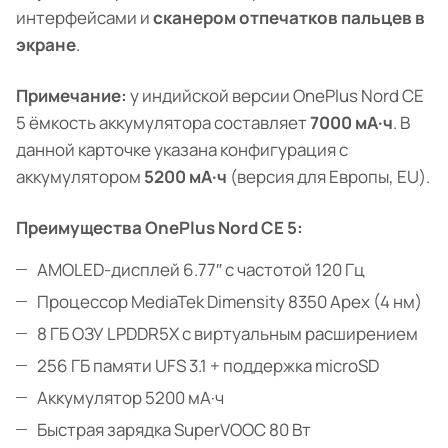
интерфейсами и
сканером отпечатков пальцев в
экране
.
Примечание:
у индийской версии OnePlus Nord CE
5 ёмкость аккумулятора составляет
7000 мА·ч
. В
данной карточке указана конфигурация с
аккумулятором
5200 мА·ч
(версия для Европы, EU).
Преимущества OnePlus Nord CE 5:
AMOLED-дисплей 6.77″ с частотой 120 Гц
Процессор MediaTek Dimensity 8350 Apex (4 нм)
8 ГБ ОЗУ LPDDR5X с виртуальным расширением
256 ГБ памяти UFS 3.1 + поддержка microSD
Аккумулятор 5200 мА·ч
Быстрая зарядка SuperVOOC 80 Вт