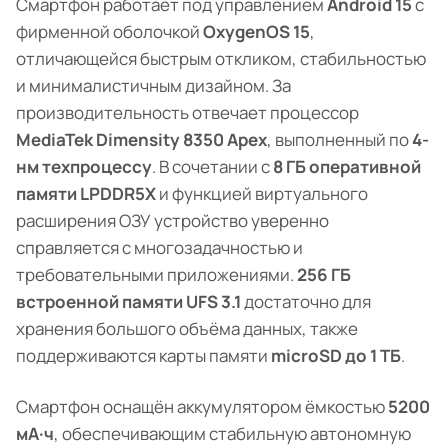
Смартфон работает под управлением
Android 15
с
фирменной оболочкой
OxygenOS 15
,
отличающейся быстрым откликом, стабильностью
и минималистичным дизайном. За
производительность отвечает процессор
MediaTek Dimensity 8350 Apex
, выполненный по
4-
нм техпроцессу
. В сочетании с
8 ГБ оперативной
памяти LPDDR5X
и функцией виртуального
расширения ОЗУ устройство уверенно
справляется с многозадачностью и
требовательными приложениями.
256 ГБ
встроенной памяти UFS 3.1
достаточно для
хранения большого объёма данных, также
поддерживаются карты памяти
microSD до 1 ТБ
.
Смартфон оснащён аккумулятором ёмкостью
5200
мА·ч
, обеспечивающим стабильную автономную