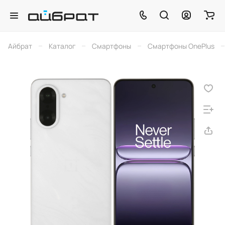
–
–
–
–
Айбрат
Каталог
Смартфоны
Смартфоны OnePlus