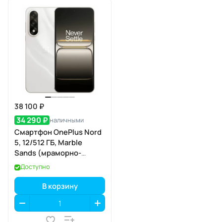
38 100 ₽
34 290 ₽
наличными
Смартфон OnePlus Nord
5, 12/512 ГБ, Marble
Sands (мраморно-
песочный)
Доступно
В корзину