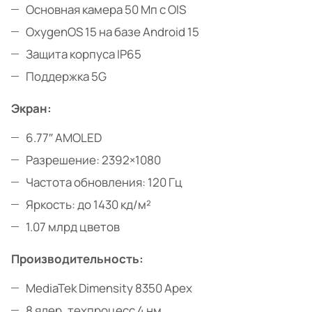
Основная камера 50 Мп с OIS
OxygenOS 15 на базе Android 15
Защита корпуса IP65
Поддержка 5G
Экран:
6.77″ AMOLED
Разрешение: 2392×1080
Частота обновления: 120 Гц
Яркость: до 1430 кд/м²
1.07 млрд цветов
Производительность:
MediaTek Dimensity 8350 Apex
8 ядер, техпроцесс 4 нм