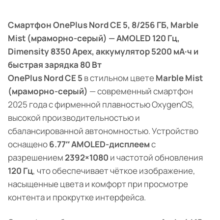
Смартфон OnePlus Nord CE 5, 8/256 ГБ, Marble
Mist (мраморно-серый) — AMOLED 120 Гц,
Dimensity 8350 Apex, аккумулятор 5200 мА·ч и
быстрая зарядка 80 Вт
OnePlus Nord CE 5
в стильном цвете
Marble Mist
(мраморно-серый)
— современный смартфон
2025 года с фирменной плавностью OxygenOS,
высокой производительностью и
сбалансированной автономностью. Устройство
оснащено
6.77″ AMOLED-дисплеем
с
разрешением
2392×1080
и частотой обновления
120 Гц
, что обеспечивает чёткое изображение,
насыщенные цвета и комфорт при просмотре
контента и прокрутке интерфейса.