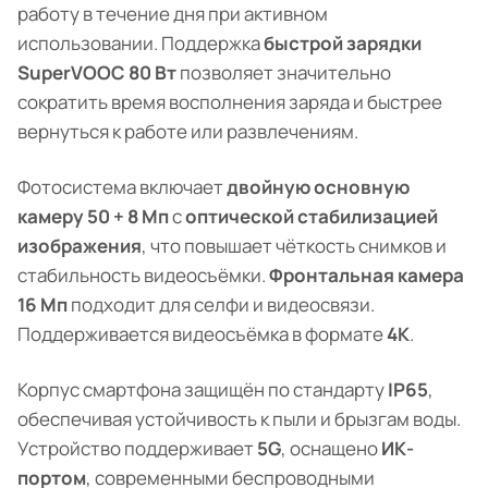
работу в течение дня при активном
использовании. Поддержка
быстрой зарядки
SuperVOOC 80 Вт
позволяет значительно
сократить время восполнения заряда и быстрее
вернуться к работе или развлечениям.
Фотосистема включает
двойную основную
камеру 50 + 8 Мп
с
оптической стабилизацией
изображения
, что повышает чёткость снимков и
стабильность видеосъёмки.
Фронтальная камера
16 Мп
подходит для селфи и видеосвязи.
Поддерживается видеосъёмка в формате
4K
.
Корпус смартфона защищён по стандарту
IP65
,
обеспечивая устойчивость к пыли и брызгам воды.
Устройство поддерживает
5G
, оснащено
ИК-
портом
, современными беспроводными