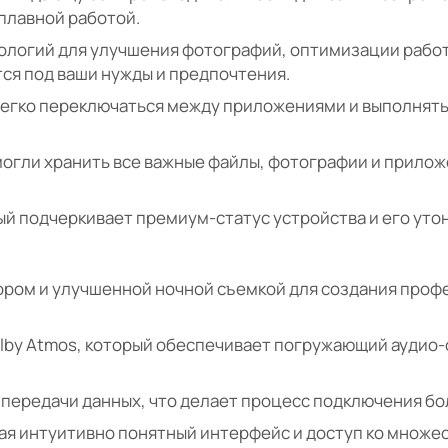
 плавной работой.
ологий для улучшения фотографий, оптимизации рабо
ся под ваши нужды и предпочтения.
 легко переключаться между приложениями и выполнят
могли хранить все важные файлы, фотографии и приложе
й подчеркивает премиум-статус устройства и его уто
ором и улучшенной ночной съемкой для создания про
lby Atmos, который обеспечивает погружающий аудио-
 передачи данных, что делает процесс подключения бо
гая интуитивно понятный интерфейс и доступ ко множе