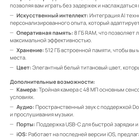
позволяя вам играть без задержек и наслаждаться
Искусственный интеллект:
Интеграция AI техн
персонализированного опыта, который адаптирует
Оперативная память:
8 ГБ RAM, что позволяет
максимальной эффективностью.
Хранение:
512 ГБ встроенной памяти, чтобы вы 
места.
Цвет:
Элегантный белый титановый цвет, которы
Дополнительные возможности:
Камера:
Тройная камера с 48 МП основным сенс
условиях.
Аудио:
Пространственный звук с поддержкой Do
и прослушивания музыки.
Порты:
Поддержка USB-C для быстрой зарядки и
iOS:
Работает на последней версии iOS, предла