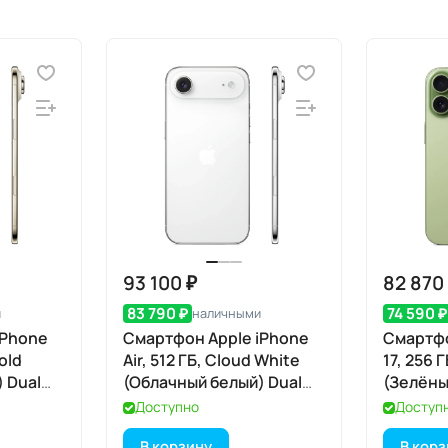
93 100 ₽
82 870
83 790 ₽
74 590 ₽
и
наличными
iPhone
Смартфон Apple iPhone
Смартфо
Gold
Air, 512 ГБ, Cloud White
17, 256 
 Dual
(Облачный белый) Dual
(Зелёны
eSIM
Доступно
Доступ
В корзину
В кор