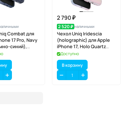
2 790 ₽
2 520 ₽
наличными
наличными
niq Combat для
Чехол Uniq Iridescia
hone 17 Pro, Navy
(holographic) для Apple
ёмно-синий),
iPhone 17, Holo Quartz
e
(голографический
но
Доступно
кварц), MagSafe
зину
В корзину