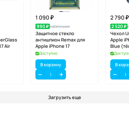
1 090 ₽
2 790 ₽
990 ₽
2 520 ₽
наличными
Защитное стекло
Чехол U
erGlass
антишпион Remax для
Apple iP
7 Air
Apple iPhone 17
Blue (т
MagSaf
Доступно
Доступ
В корзину
В кор
Загрузить еще