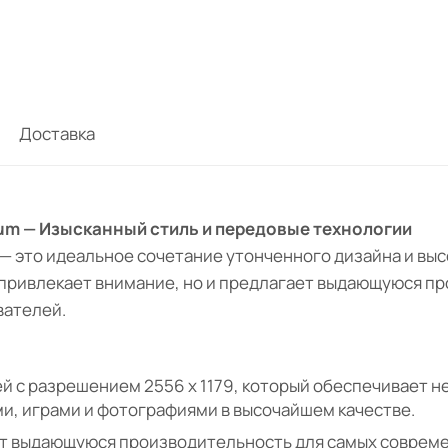
Доставка
nium — Изысканный стиль и передовые технологии
m — это идеальное сочетание утонченного дизайна и вы
 привлекает внимание, но и предлагает выдающуюся п
вателей.
й с разрешением 2556 x 1179, который обеспечивает н
и, играми и фотографиями в высочайшем качестве.
ает выдающуюся производительность для самых соврем