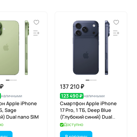
 ₽
137 210 ₽
123 490 ₽
наличными
наличными
н Apple iPhone
Смартфон Apple iPhone
ГБ, Sage
17 Pro, 1 ТБ, Deep Blue
й) Dual nano SIM
(Глубокий синий) Dual
eSIM
но
Доступно
зину
В корзину