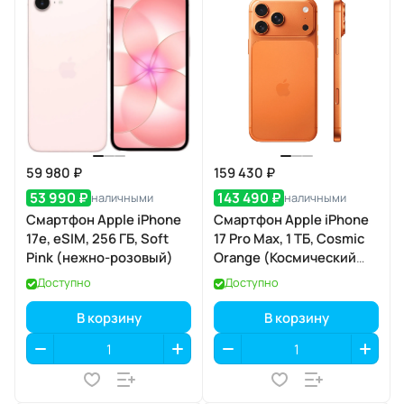
59 980 ₽
159 430 ₽
53 990 ₽
143 490 ₽
наличными
наличными
Смартфон Apple iPhone
Смартфон Apple iPhone
17e, eSIM, 256 ГБ, Soft
17 Pro Max, 1 ТБ, Cosmic
Pink (нежно-розовый)
Orange (Космический
оранжевый) SIM+eSIM
Доступно
Доступно
В корзину
В корзину