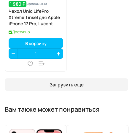
1 980 ₽
наличными
Чехол Uniq LifePro
Xtreme Tinsel для Apple
iPhone 17 Pro, Lucent
(прозрачный), MagSafe
Доступно
В корзину
Загрузить еще
Вам также может понравиться