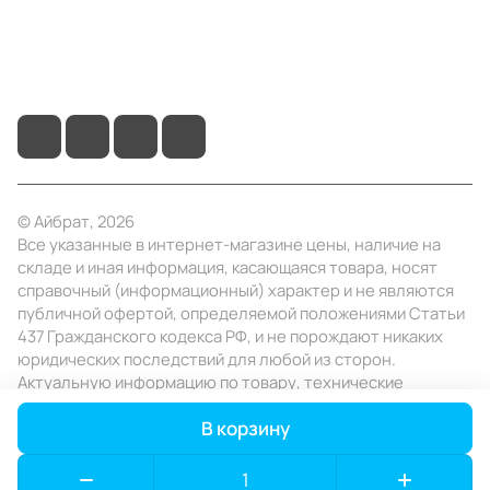
+7 (495) 414-10-20
info@ibrat.ru
© Айбрат, 2026
Все указанные в интернет-магазине цены, наличие на
складе и иная информация, касающаяся товара, носят
справочный (информационный) характер и не являются
публичной офертой, определяемой положениями Статьи
437 Гражданского кодекса РФ, и не порождают никаких
юридических последствий для любой из сторон.
Актуальную информацию по товару, технические
характеристики уточняйте в отделе продаж в день
В корзину
заказа.
Конфиденциальность
Оферта