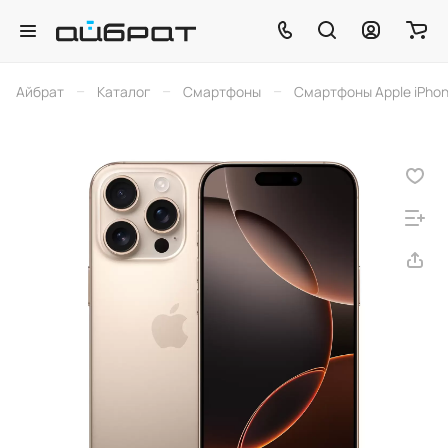
–
–
–
Айбрат
Каталог
Смартфоны
Смартфоны Apple iPho