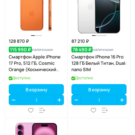
128 870 ₽
87 210 ₽
115 990 ₽
78 490 ₽
наличными
наличными
Смартфон Apple iPhone
Смартфон iPhone 16 Pro
17 Pro, 512 ГБ, Cosmic
128 ГБ Белый Титан, Dual:
Orange (Космический
nano SIM
оранжевый) SIM+eSIM
Доступно
Доступно
В корзину
В корзину