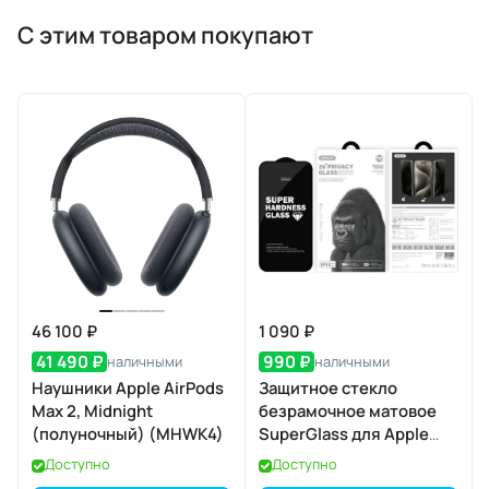
С этим товаром покупают
46 100 ₽
1 090 ₽
41 490 ₽
990 ₽
наличными
наличными
Наушники Apple AirPods
Защитное стекло
Max 2, Midnight
безрамочное матовое
(полуночный) (MHWK4)
SuperGlass для Apple
iPhone 17 Pro
Доступно
Доступно