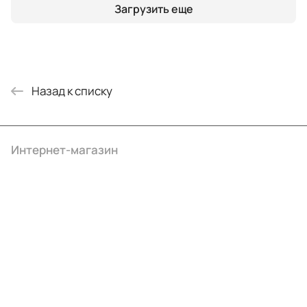
Загрузить еще
Назад к списку
Интернет-магазин
Компания
Информация
Помощь
+7 (495) 414-10-20
info@ibrat.ru