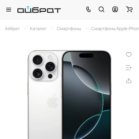
–
–
–
Айбрат
Каталог
Смартфоны
Смартфоны Apple iPho