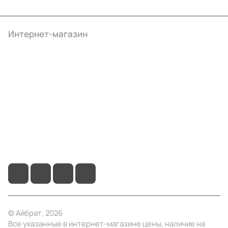
Интернет-магазин
Компания
Информация
Помощь
+7 (495) 414-10-20
info@ibrat.ru
© Айбрат, 2026
Все указанные в интернет-магазине цены, наличие на