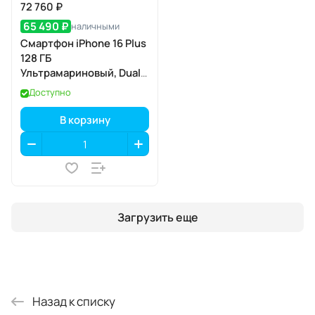
72 760 ₽
65 490 ₽
наличными
Смартфон iPhone 16 Plus
128 ГБ
Ультрамариновый, Dual:
nano SIM + eSIM
Доступно
В корзину
Загрузить еще
Назад к списку