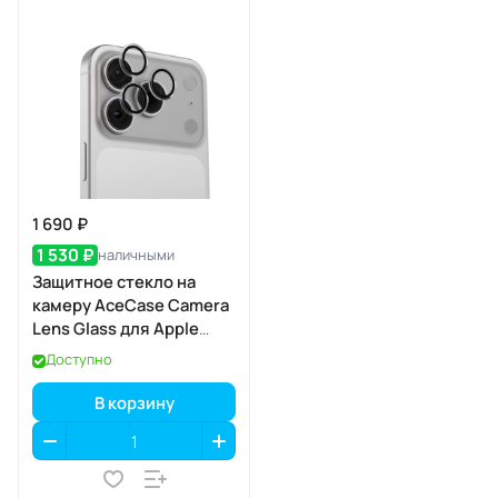
1 690 ₽
1 530 ₽
наличными
Защитное стекло на
камеру AceCase Camera
Lens Glass для Apple
iPhone 17 Pro / 17 Pro Max
Доступно
В корзину