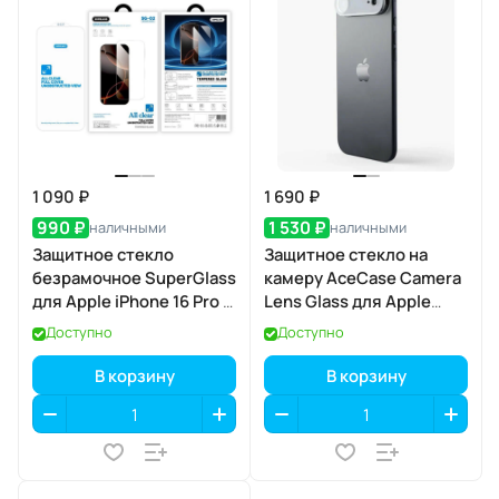
1 090 ₽
1 690 ₽
990 ₽
1 530 ₽
наличными
наличными
Защитное стекло
Защитное стекло на
безрамочное SuperGlass
камеру AceCase Camera
для Apple iPhone 16 Pro /
Lens Glass для Apple
17 / 17 Pro
iPhone 17 Air
Доступно
Доступно
В корзину
В корзину