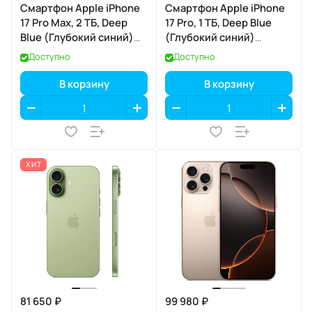
Смартфон Apple iPhone
Смартфон Apple iPhone
17 Pro Max, 2 ТБ, Deep
17 Pro, 1 ТБ, Deep Blue
Blue (Глубокий синий)
(Глубокий синий)
Dual eSIM
SIM+eSIM
Доступно
Доступно
В корзину
В корзину
ХИТ
81 650 ₽
99 980 ₽