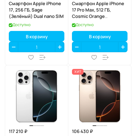
Смартфон Apple iPhone
Смартфон Apple iPhone
17, 256 ГБ, Sage
17 Pro Max, 512 ГБ,
(Зелёный) Dual nano SIM
Cosmic Orange
(Космический
Доступно
Доступно
оранжевый) Dual eSIM
В корзину
В корзину
ХИТ
117 210 ₽
106 430 ₽