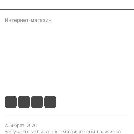
Интернет-магазин
Компания
Информация
Помощь
+7 (495) 414-10-20
info@ibrat.ru
© Айбрат, 2026
Все указанные в интернет-магазине цены, наличие на