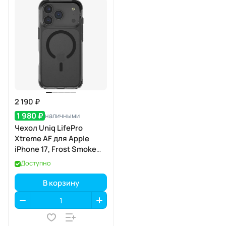
2 190 ₽
1 980 ₽
наличными
Чехол Uniq LifePro
Xtreme AF для Apple
iPhone 17, Frost Smoke
(матовый дымчатый),
Доступно
MagSafe
В корзину