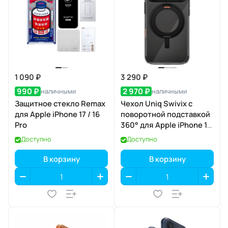
1 090 ₽
3 290 ₽
990 ₽
2 970 ₽
наличными
наличными
Защитное стекло Remax
Чехол Uniq Swivix с
для Apple iPhone 17 / 16
поворотной подставкой
Pro
360° для Apple iPhone 17
Pro, Carbon Black
Доступно
Доступно
(карбоновый чёрный),
MagSafe
В корзину
В корзину