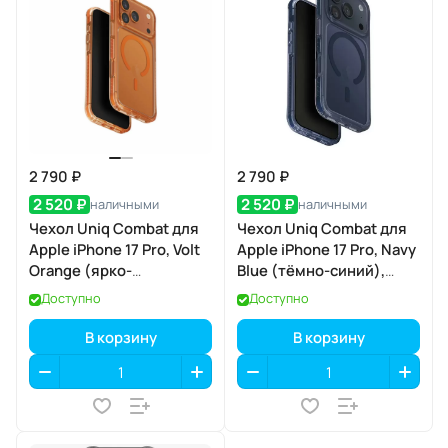
2 790 ₽
2 790 ₽
2 520 ₽
2 520 ₽
наличными
наличными
Чехол Uniq Combat для
Чехол Uniq Combat для
Apple iPhone 17 Pro, Volt
Apple iPhone 17 Pro, Navy
Orange (ярко-
Blue (тёмно-синий),
оранжевый), MagSafe
MagSafe
Доступно
Доступно
В корзину
В корзину