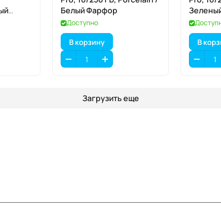
ый
Белый Фарфор
Зелены
Доступно
Доступ
В корзину
В кор
Загрузить еще