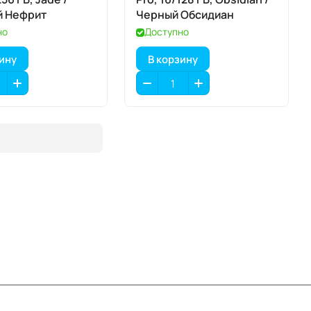
й Нефрит
Черный Обсидиан
но
Доступно
зину
В корзину