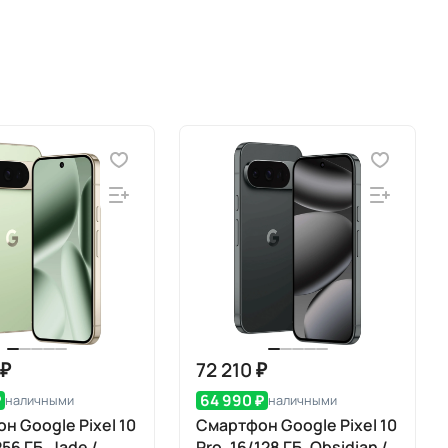
 ₽
72 210 ₽
₽
64 990 ₽
наличными
наличными
н Google Pixel 10
Смартфон Google Pixel 10
256 ГБ, Jade /
Pro, 16/128 ГБ, Obsidian /