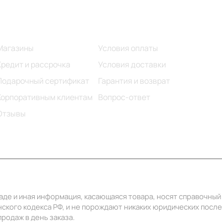
Информация
Помощь
Магазины
Условия оплаты
Кредит и рассрочка
Условия доставки
Подарочный сертификат
Гарантия и возврат
Корпоративным клиентам
Вопрос-ответ
Отзывы
ладе и иная информация, касающаяся товара, носят справочны
ского кодекса РФ, и не порождают никаких юридических посл
родаж в день заказа.