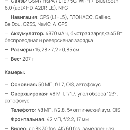
Связь:
GSM / HSPA / LTE / 5G, Wi-Fi 7, Bluetooth
6.0 (aptX HD, A2DP, LE), NFC
Навигация:
GPS (L1+L5), ГЛОНАСС, Galileo,
BeiDou, QZSS, NavIC, A-GPS
Аккумулятор:
4870 мА·ч, быстрая зарядка 45 Вт,
беспроводная и реверсивная зарядка
Размеры:
15,28 × 7,2 × 0,85 см
Вес:
207 г
Камеры:
Основная:
50 МП, f/1.7, OIS, автофокус
Сверхширокая:
48 МП, f/1.7, угол обзора 123°,
автофокус
Телефото:
48 МП, f/2.8, 5× оптический зум, OIS
Фронтальная:
42 МП, f/2.2, 17 мм
Видео:
до 8K 30 fps, 4K/60 fps, замедленная