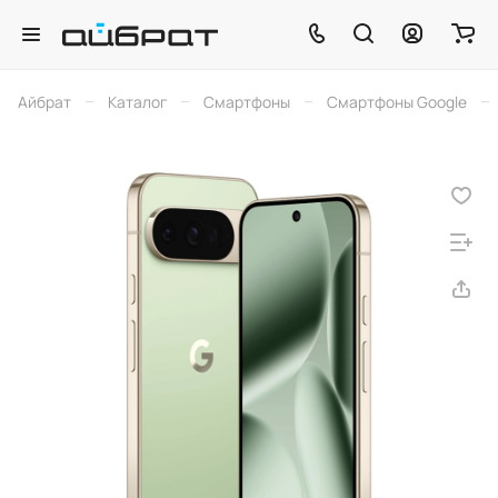
–
–
–
–
Айбрат
Каталог
Смартфоны
Смартфоны Google