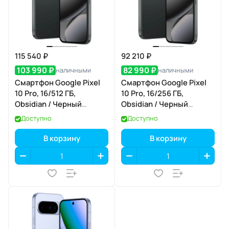
115 540 ₽
92 210 ₽
103 990 ₽
82 990 ₽
наличными
наличными
Смартфон Google Pixel
Смартфон Google Pixel
10 Pro, 16/512 ГБ,
10 Pro, 16/256 ГБ,
Obsidian / Черный
Obsidian / Черный
Обсидиан
Обсидиан
Доступно
Доступно
В корзину
В корзину