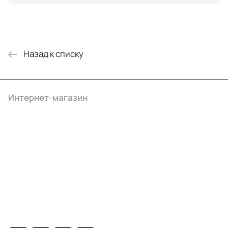
Назад к списку
Интернет-магазин
Компания
Информация
Помощь
+7 (495) 414-10-20
info@ibrat.ru