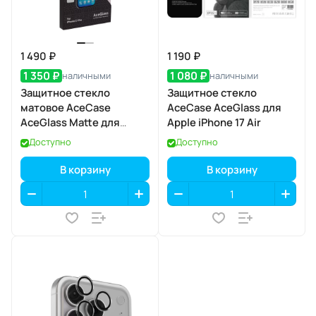
1 490 ₽
1 190 ₽
1 350 ₽
1 080 ₽
наличными
наличными
Защитное стекло
Защитное стекло
матовое AceCase
AceCase AceGlass для
AceGlass Matte для
Apple iPhone 17 Air
Apple iPhone 17 Pro
Доступно
Доступно
В корзину
В корзину