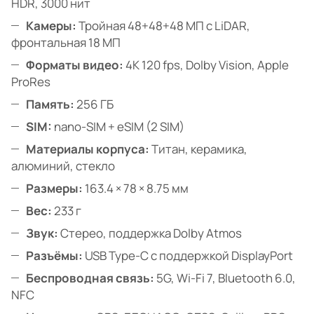
HDR, 3000 нит
Камеры:
Тройная 48+48+48 МП с LiDAR,
фронтальная 18 МП
Форматы видео:
4K 120 fps, Dolby Vision, Apple
ProRes
Память:
256 ГБ
SIM:
nano-SIM + eSIM (2 SIM)
Материалы корпуса:
Титан, керамика,
алюминий, стекло
Размеры:
163.4 × 78 × 8.75 мм
Вес:
233 г
Звук:
Стерео, поддержка Dolby Atmos
Разъёмы:
USB Type-C с поддержкой DisplayPort
Беспроводная связь:
5G, Wi-Fi 7, Bluetooth 6.0,
NFC