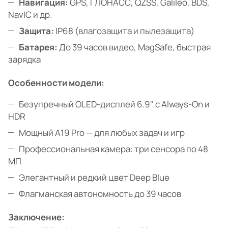
Навигация:
GPS, ГЛОНАСС, QZSS, Galileo, BDS,
NavIC и др.
Защита:
IP68 (влагозащита и пылезащита)
Батарея:
До 39 часов видео, MagSafe, быстрая
зарядка
Особенности модели:
Безупречный OLED-дисплей 6.9" с Always-On и
HDR
Мощный A19 Pro — для любых задач и игр
Профессиональная камера: три сенсора по 48
МП
Элегантный и редкий цвет Deep Blue
Флагманская автономность до 39 часов
Заключение: