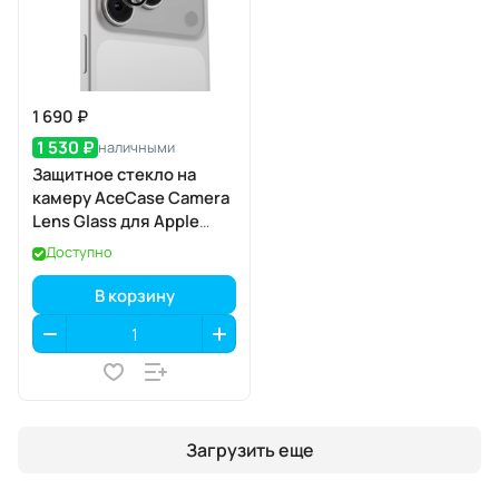
1 690 ₽
1 530 ₽
наличными
Защитное стекло на
камеру AceCase Camera
Lens Glass для Apple
iPhone 17 Pro / 17 Pro Max
Доступно
В корзину
Загрузить еще