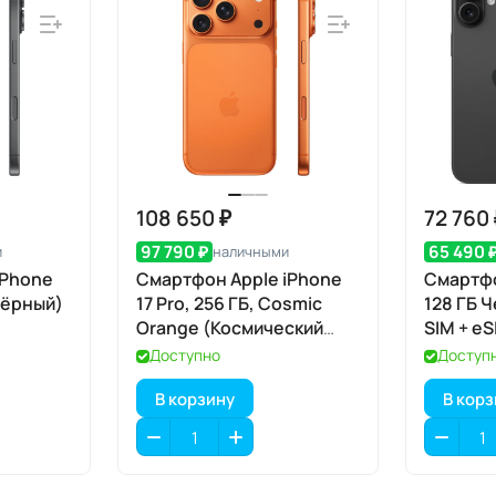
108 650 ₽
72 760
97 790 ₽
65 490 
и
наличными
iPhone
Смартфон Apple iPhone
Смартфо
(Чёрный)
17 Pro, 256 ГБ, Cosmic
128 ГБ Ч
Orange (Космический
SIM + e
оранжевый) SIM+eSIM
Доступно
Доступ
В корзину
В кор