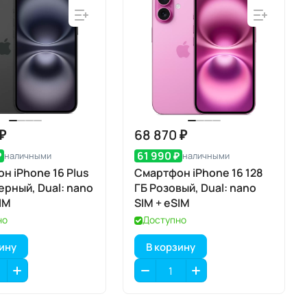
 ₽
68 870 ₽
₽
61 990 ₽
наличными
наличными
н iPhone 16 Plus
Смартфон iPhone 16 128
ерный, Dual: nano
ГБ Розовый, Dual: nano
SIM
SIM + eSIM
но
Доступно
зину
В корзину