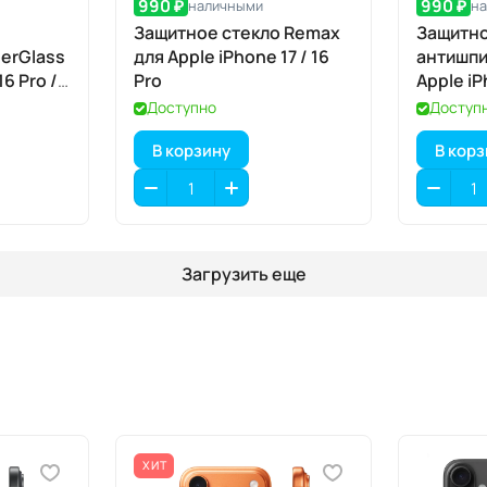
990 ₽
990 ₽
наличными
н
Защитное стекло Remax
Защитно
erGlass
для Apple iPhone 17 / 16
антишпи
6 Pro /
Pro
Apple iP
Доступно
Доступ
В корзину
В кор
Загрузить еще
ХИТ