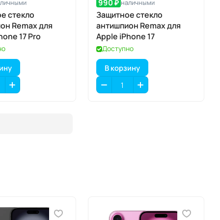
990 ₽
аличными
наличными
е стекло
Защитное стекло
он Remax для
антишпион Remax для
hone 17 Pro
Apple iPhone 17
но
Доступно
зину
В корзину