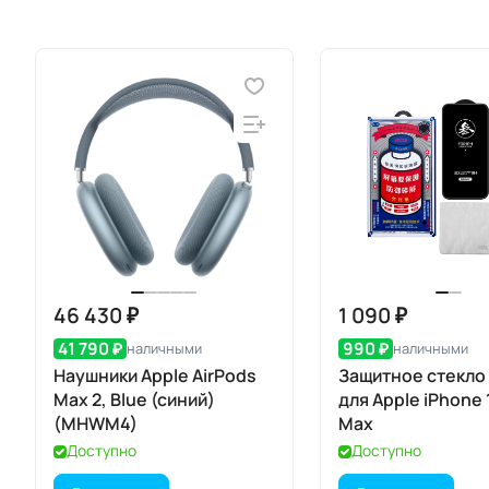
46 430 ₽
1 090 ₽
41 790 ₽
990 ₽
наличными
наличными
Наушники Apple AirPods
Защитное стекло
Max 2, Blue (синий)
для Apple iPhone 
(MHWM4)
Max
Доступно
Доступно