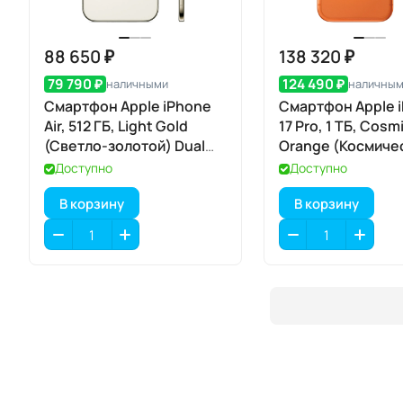
88 650 ₽
138 320 ₽
79 790 ₽
124 490 ₽
наличными
наличны
Смартфон Apple iPhone
Смартфон Apple 
Air, 512 ГБ, Light Gold
17 Pro, 1 ТБ, Cosm
(Светло-золотой) Dual
Orange (Космиче
eSIM
оранжевый) Dual
Доступно
Доступно
В корзину
В корзину