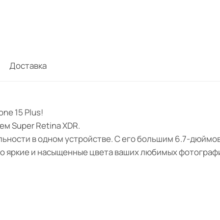
Доставка
ne 15 Plus!
м Super Retina XDR.
альности в одном устройстве. С его большим 6.7-дюйм
то яркие и насыщенные цвета ваших любимых фотографи