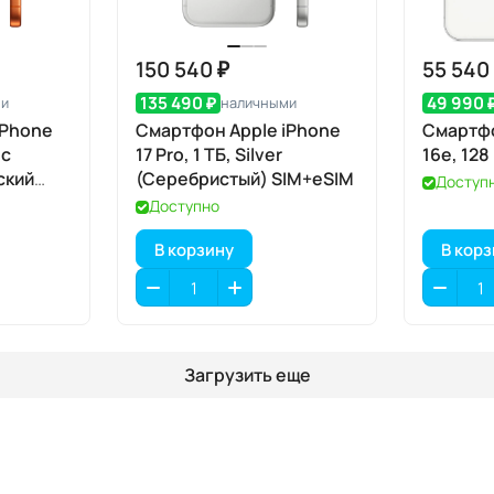
150 540 ₽
55 540
135 490 ₽
49 990 
ми
наличными
iPhone
Смартфон Apple iPhone
Смартфо
ic
17 Pro, 1 ТБ, Silver
16e, 128
ский
(Серебристый) SIM+eSIM
Доступ
 eSIM
Доступно
В корзину
В кор
Загрузить еще