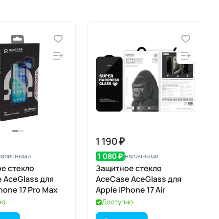
1 190 ₽
1 080 ₽
наличными
наличными
е стекло
Защитное стекло
 AceGlass для
AceCase AceGlass для
hone 17 Pro Max
Apple iPhone 17 Air
но
Доступно