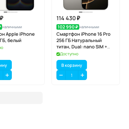
 ₽
114 430 ₽
₽
102 990 ₽
наличными
наличными
н Apple iPhone
Смартфон iPhone 16 Pro
 ГБ, белый
256 ГБ Натуральный
титан, Dual: nano SIM +
но
eSIM
Доступно
зину
В корзину