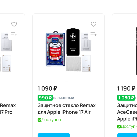
1 090 ₽
1 190 ₽
990 ₽
1 080 ₽
наличными
 Remax
Защитное стекло Remax
Защитно
17 Pro
для Apple iPhone 17 Air
AceCase
Apple iP
Доступно
Доступ