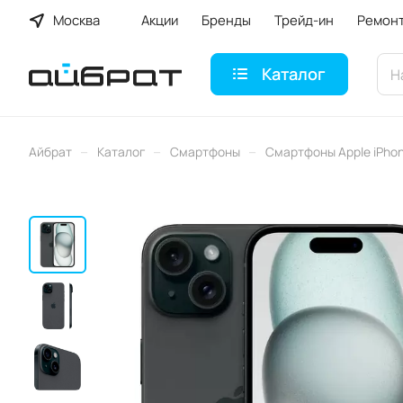
Москва
Акции
Бренды
Трейд-ин
Ремон
Каталог
–
–
–
Айбрат
Каталог
Смартфоны
Смартфоны Apple iPho