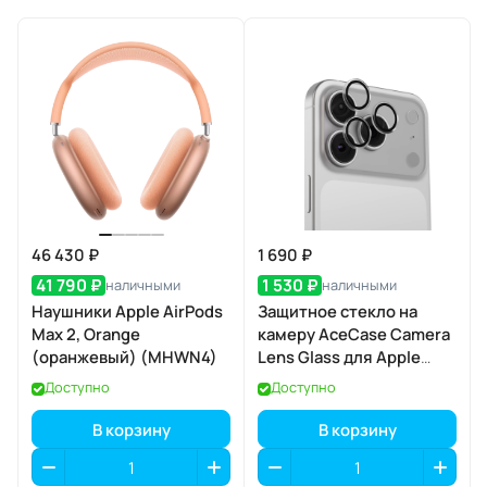
46 430 ₽
1 690 ₽
41 790 ₽
1 530 ₽
наличными
наличными
Наушники Apple AirPods
Защитное стекло на
Max 2, Orange
камеру AceCase Camera
(оранжевый) (MHWN4)
Lens Glass для Apple
iPhone 17 Pro / 17 Pro Max
Доступно
Доступно
В корзину
В корзину