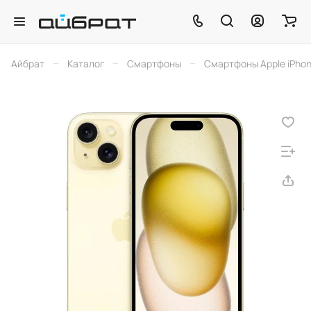
–
–
–
Айбрат
Каталог
Смартфоны
Смартфоны Apple iPho