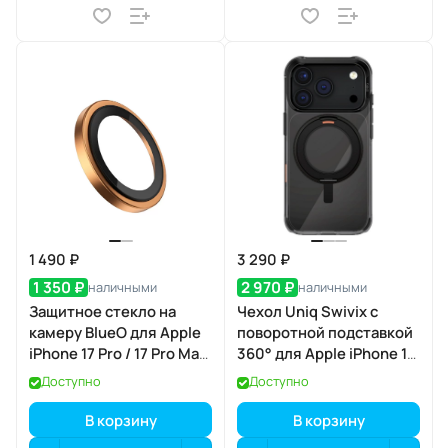
1 490 ₽
3 290 ₽
1 350 ₽
2 970 ₽
наличными
наличными
Защитное стекло на
Чехол Uniq Swivix с
камеру BlueO для Apple
поворотной подставкой
iPhone 17 Pro / 17 Pro Max,
360° для Apple iPhone 17
Aluminium, 3 шт., Orange
Pro, Carbon Black
Доступно
Доступно
(оранжевый), с
(карбоновый чёрный),
аппликатором
MagSafe
В корзину
В корзину