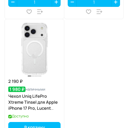
2 190 ₽
1 980 ₽
наличными
Чехол Uniq LifePro
Xtreme Tinsel для Apple
iPhone 17 Pro, Lucent
(прозрачный), MagSafe
Доступно
В корзину