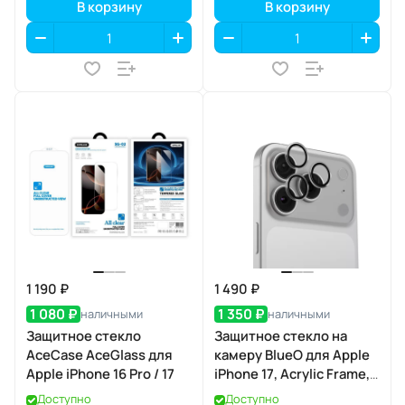
В корзину
В корзину
1 190 ₽
1 490 ₽
1 080 ₽
1 350 ₽
наличными
наличными
Защитное стекло
Защитное стекло на
AceCase AceGlass для
камеру BlueO для Apple
Apple iPhone 16 Pro / 17
iPhone 17, Acrylic Frame,
2 шт., Clear
Доступно
Доступно