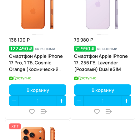
136 100 ₽
79 980 ₽
122 490 ₽
71 990 ₽
наличными
наличными
Смартфон Apple iPhone
Смартфон Apple iPhone
17 Pro, 1 ТБ, Cosmic
17, 256 ГБ, Lavender
Orange (Космический
(Розовый) Dual eSIM
оранжевый) Dual eSIM
Доступно
Доступно
В корзину
В корзину
ХИТ