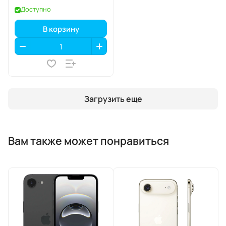
Pro, Lucent Clear
Доступно
(прозрачный), MagSafe
В корзину
Загрузить еще
Вам также может понравиться