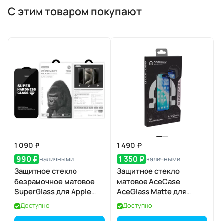
С этим товаром покупают
1 090 ₽
1 490 ₽
990 ₽
1 350 ₽
наличными
наличными
Защитное стекло
Защитное стекло
безрамочное матовое
матовое AceCase
SuperGlass для Apple
AceGlass Matte для
iPhone 17 Air
Apple iPhone 17 Pro Max
Доступно
Доступно