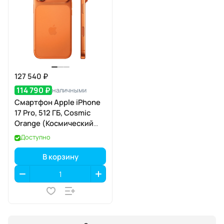
127 540 ₽
114 790 ₽
наличными
Смартфон Apple iPhone
17 Pro, 512 ГБ, Cosmic
Orange (Космический
оранжевый) SIM+eSIM
Доступно
В корзину