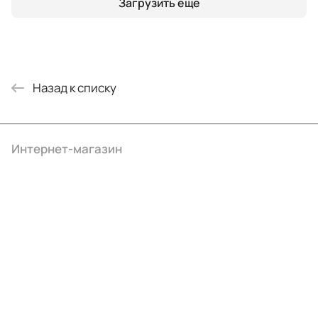
Загрузить еще
Назад к списку
Интернет-магазин
Компания
Информация
Помощь
+7 (495) 414-10-20
info@ibrat.ru