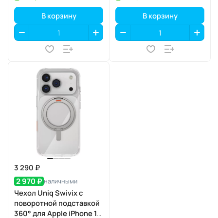
(прозрачный), с
аппликатором
В корзину
В корзину
3 290 ₽
2 970 ₽
наличными
Чехол Uniq Swivix с
поворотной подставкой
360° для Apple iPhone 17