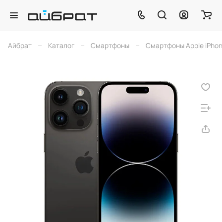
–
–
–
Айбрат
Каталог
Смартфоны
Смартфоны Apple iPho