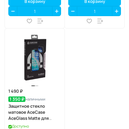
В корзину
В корзину
1 490 ₽
1 350 ₽
наличными
Защитное стекло
матовое AceCase
AceGlass Matte для
Apple iPhone 17 Pro
Доступно