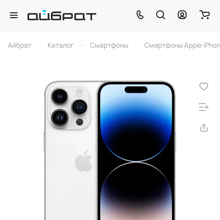
–
–
–
Айбрат
Каталог
Смартфоны
Смартфоны Apple iPho