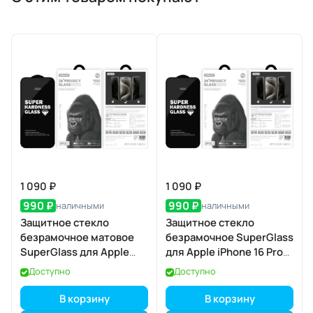
1 090 ₽
1 090 ₽
990 ₽
990 ₽
наличными
наличными
Защитное стекло
Защитное стекло
безрамочное матовое
безрамочное SuperGlass
SuperGlass для Apple
для Apple iPhone 16 Pro
iPhone 17 Pro
Max / 17 Pro Max
Доступно
Доступно
В корзину
В корзину