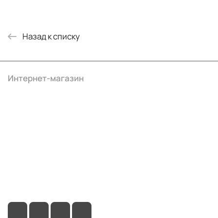
Назад к списку
Интернет-магазин
Компания
Информация
Помощь
+7 (495) 414-10-20
info@ibrat.ru