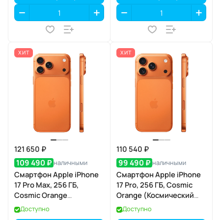
ХИТ
ХИТ
121 650 ₽
110 540 ₽
109 490 ₽
99 490 ₽
наличными
наличными
Смартфон Apple iPhone
Смартфон Apple iPhone
17 Pro Max, 256 ГБ,
17 Pro, 256 ГБ, Cosmic
Cosmic Orange
Orange (Космический
(Космический
оранжевый) SIM+eSIM
Доступно
Доступно
оранжевый) SIM+eSIM