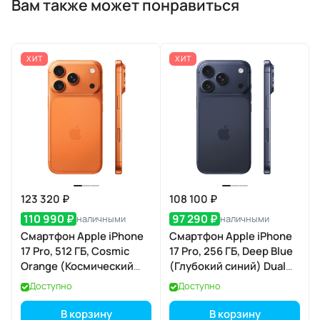
Вам также может понравиться
ХИТ
ХИТ
123 320 ₽
108 100 ₽
110 990 ₽
97 290 ₽
наличными
наличными
Смартфон Apple iPhone
Смартфон Apple iPhone
17 Pro, 512 ГБ, Cosmic
17 Pro, 256 ГБ, Deep Blue
Orange (Космический
(Глубокий синий) Dual
оранжевый) Dual eSIM
eSIM
Доступно
Доступно
В корзину
В корзину