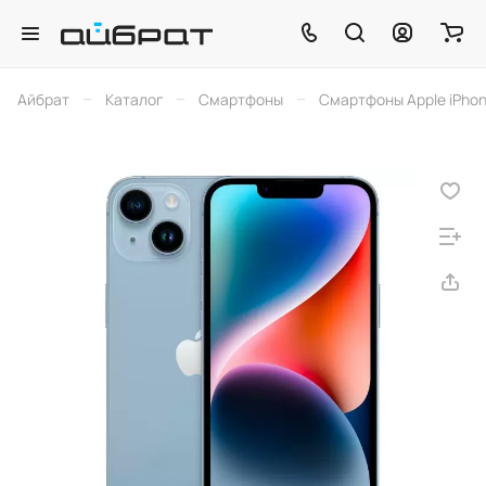
–
–
–
Айбрат
Каталог
Смартфоны
Смартфоны Apple iPho