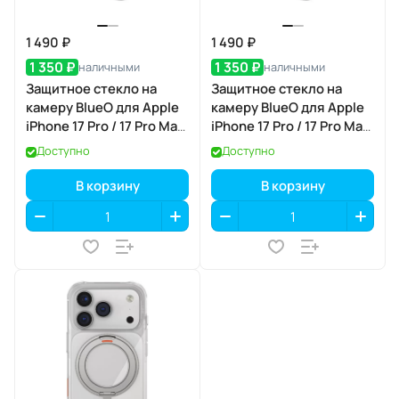
1 490 ₽
1 490 ₽
1 350 ₽
1 350 ₽
наличными
наличными
Защитное стекло на
Защитное стекло на
камеру BlueO для Apple
камеру BlueO для Apple
iPhone 17 Pro / 17 Pro Max,
iPhone 17 Pro / 17 Pro Max,
Aluminium, 3 шт., Grey
Aluminium, 3 шт., Silver
Доступно
Доступно
(серый), с
(серебристый), с
аппликатором
аппликатором
В корзину
В корзину