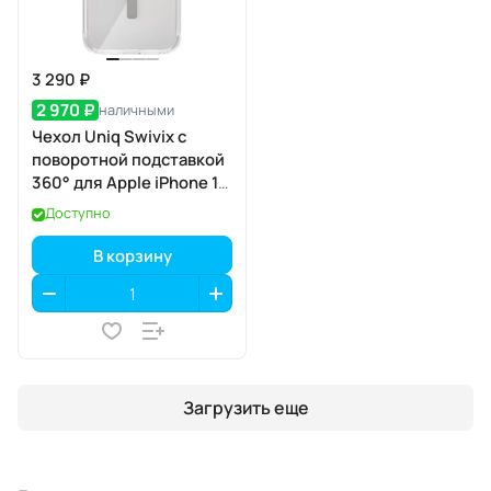
3 290 ₽
2 970 ₽
наличными
Чехол Uniq Swivix с
поворотной подставкой
360° для Apple iPhone 17
Pro, Lucent Clear
Доступно
(прозрачный), MagSafe
В корзину
Загрузить еще