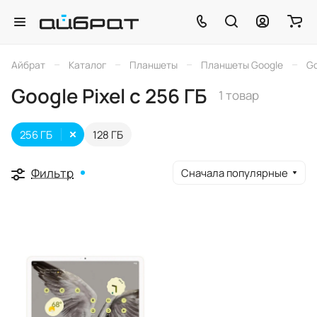
–
–
–
–
Айбрат
Каталог
Планшеты
Планшеты Google
Go
Google Pixel c 256 ГБ
1 товар
256 ГБ
128 ГБ
Фильтр
Сначала популярные