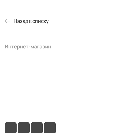
Назад к списку
Интернет-магазин
Компания
Информация
Помощь
+7 (495) 414-10-20
info@ibrat.ru