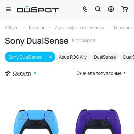
–
–
–
Айбрат
Каталог
Игры, софт, развлечения
Игровые 
Sony DualSense
8 товаров
Sony DualSense
Asus ROG Ally
DualSense
Dual
Фильтр
Сначала популярные