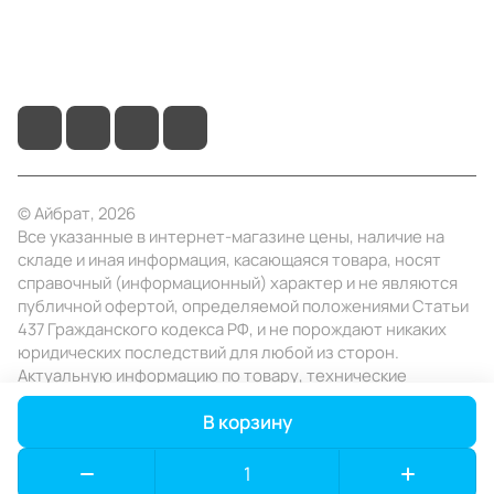
+7 (495) 414-10-20
info@ibrat.ru
© Айбрат, 2026
Все указанные в интернет-магазине цены, наличие на
складе и иная информация, касающаяся товара, носят
справочный (информационный) характер и не являются
публичной офертой, определяемой положениями Статьи
437 Гражданского кодекса РФ, и не порождают никаких
юридических последствий для любой из сторон.
Актуальную информацию по товару, технические
характеристики уточняйте в отделе продаж в день
В корзину
заказа.
Конфиденциальность
Оферта