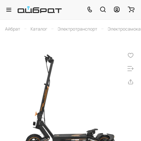
–
–
–
Айбрат
Каталог
Электротранспорт
Электросамока