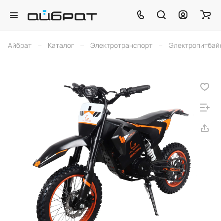
–
–
–
Айбрат
Каталог
Электротранспорт
Электропитбай