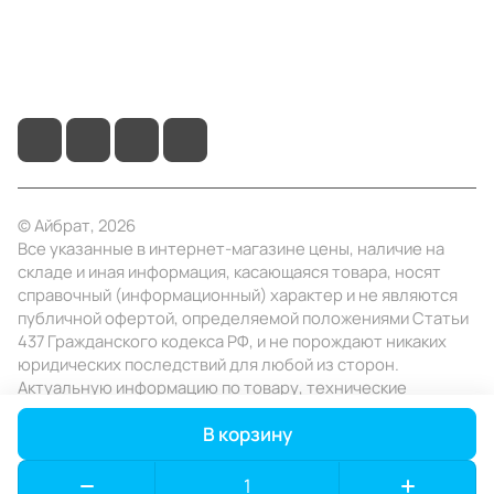
+7 (495) 414-10-20
info@ibrat.ru
© Айбрат, 2026
Все указанные в интернет-магазине цены, наличие на
складе и иная информация, касающаяся товара, носят
справочный (информационный) характер и не являются
публичной офертой, определяемой положениями Статьи
437 Гражданского кодекса РФ, и не порождают никаких
юридических последствий для любой из сторон.
Актуальную информацию по товару, технические
характеристики уточняйте в отделе продаж в день
В корзину
заказа.
Конфиденциальность
Оферта