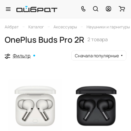
–
–
–
Айбрат
Каталог
Аксессуары
Наушники и гарнитуры
OnePlus Buds Pro 2R
2 товара
Фильтр
Сначала популярные