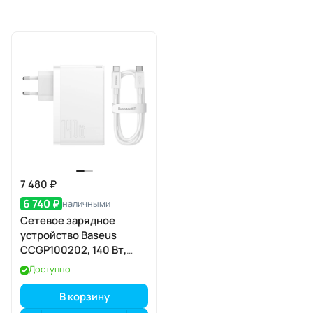
7 480 ₽
6 740 ₽
наличными
Сетевое зарядное
устройство Baseus
CCGP100202, 140 Вт,
2×USB-C + USB-A, белое
Доступно
В корзину