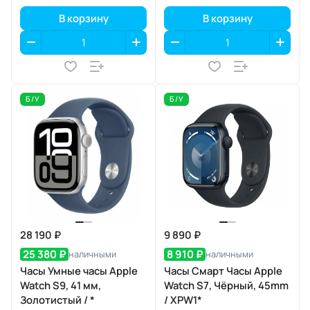
В корзину
В корзину
Б/У
Б/У
28 190 ₽
9 890 ₽
25 380 ₽
8 910 ₽
наличными
наличными
Часы Умные часы Apple
Часы Смарт Часы Apple
Watch S9, 41 мм,
Watch S7, Чёрный, 45mm
Золотистый / *
/ XPW1*