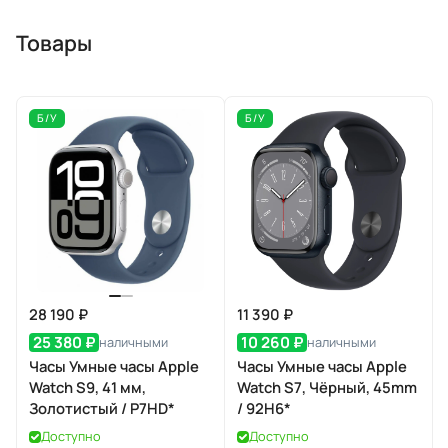
Товары
Б/У
Б/У
28 190 ₽
11 390 ₽
25 380 ₽
10 260 ₽
наличными
наличными
Часы Умные часы Apple
Часы Умные часы Apple
Watch S9, 41 мм,
Watch S7, Чёрный, 45mm
Золотистый / P7HD*
/ 92H6*
Доступно
Доступно