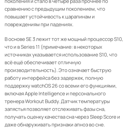
поколения и стало в четыре раза прочнее по
сравнению с предыдущим поколением, что
повышает устойчивость к царапинам и
повреждениям при падениях.
В основе SE 3 лежит тот же мощный процессор S10,
что и в Series 11 (примечание: в некоторых
источниках указывается использование S10, что
всё ещё обеспечивает отличную
производительность). Это означает быструю
работу интерфейса без задержек, полную
поддержку watchOS 26 со всеми его функциями,
включая Apple Intelligence и персонального
тренера Workout Buddy. Датчик температуры
запястья позволяет отслеживать фазы сна,
получать оценку качества сна через Sleep Score и
даже обнаруживать признаки апноэ во сне.