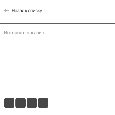
Назад к списку
Интернет-магазин
Компания
Информация
Помощь
+7 (495) 414-10-20
info@ibrat.ru