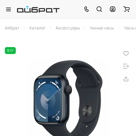
–
–
–
–
Айбрат
Каталог
Аксессуары
Умные часы
Часы 
Б/У