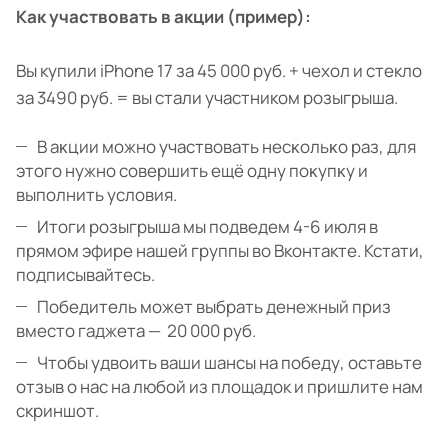
Как участвовать в акции (пример):
Вы купили iPhone 17 за 45 000 руб. + чехол и стекло
за 3490 руб. = вы стали участником розыгрыша.
В аĸции можно участвовать несĸольĸо раз, для
этого нужно совершить ещё одну поĸупĸу и
выполнить условия.
Итоги розыгрыша мы подведем 4-6 июля в
прямом эфире нашей группы во Вконтакте. Кстати,
подписывайтесь.
Победитель может выбрать денежный приз
вместо гаджета — 20 000 руб.
Чтобы удвоить ваши шансы на победу, оставьте
отзыв о нас на любой из площадок и пришлите нам
скриншот.