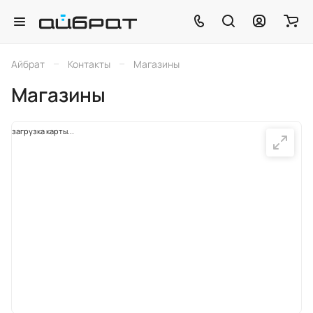
–
–
Айбрат
Контакты
Магазины
Магазины
загрузка карты...