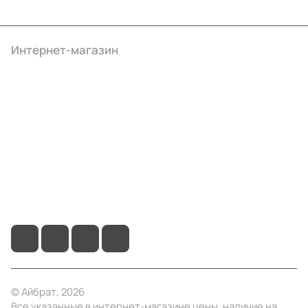
Интернет-магазин
Компания
Информация
Помощь
+7 (495) 414-10-20
info@ibrat.ru
© Айбрат, 2026
Все указанные в интернет-магазине цены, наличие на