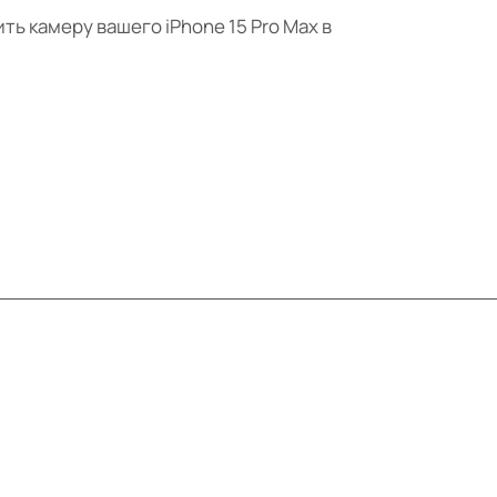
ь камеру вашего iPhone 15 Pro Max в
Контакты
+7 (495) 414-10-20
info@ibrat.ru