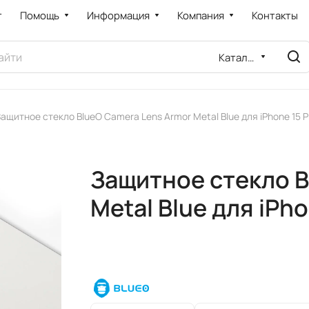
т
Помощь
Информация
Компания
Контакты
Каталог
ащитное стекло BlueO Camera Lens Armor Metal Blue для iPhone 15 
Защитное стекло B
Metal Blue для iPho