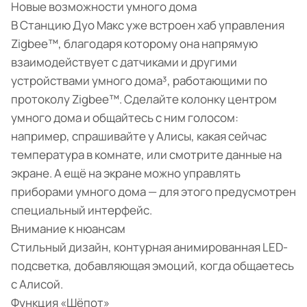
Новые возможности умного дома
В Станцию Дуо Макс уже встроен хаб управления
Zigbee™, благодаря которому она напрямую
взаимодействует с датчиками и другими
устройствами умного дома³, работающими по
протоколу Zigbee™. Сделайте колонку центром
умного дома и общайтесь с ним голосом:
например, спрашивайте у Алисы, какая сейчас
температура в комнате, или смотрите данные на
экране. А ещё на экране можно управлять
приборами умного дома — для этого предусмотрен
специальный интерфейс.
Внимание к нюансам
Стильный дизайн, контурная анимированная LED-
подсветка, добавляющая эмоций, когда общаетесь
с Алисой.
Функция «Шёпот»