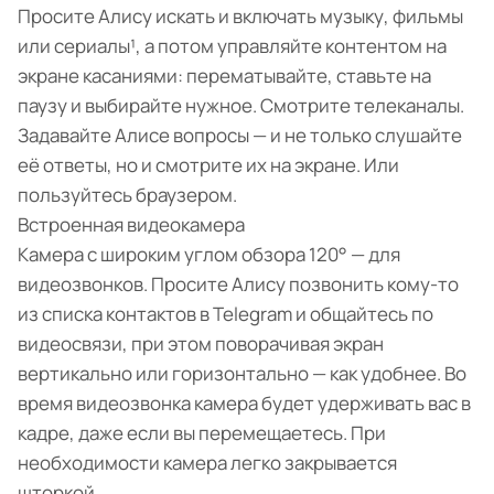
Просите Алису искать и включать музыку, фильмы
или сериалы¹, а потом управляйте контентом на
экране касаниями: перематывайте, ставьте на
паузу и выбирайте нужное. Смотрите телеканалы.
Задавайте Алисе вопросы — и не только слушайте
её ответы, но и смотрите их на экране. Или
пользуйтесь браузером.
Встроенная видеокамера
Камера с широким углом обзора 120° — для
видеозвонков. Просите Алису позвонить кому-то
из списка контактов в Telegram и общайтесь по
видеосвязи, при этом поворачивая экран
вертикально или горизонтально — как удобнее. Во
время видеозвонка камера будет удерживать вас в
кадре, даже если вы перемещаетесь. При
необходимости камера легко закрывается
шторкой.