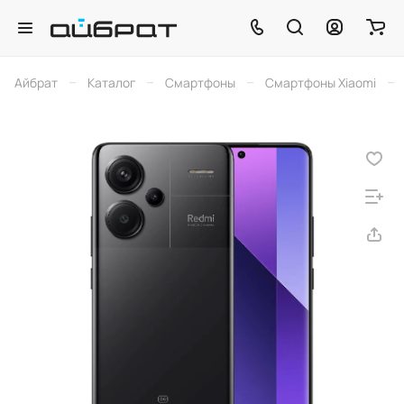
–
–
–
–
Айбрат
Каталог
Смартфоны
Смартфоны Xiaomi