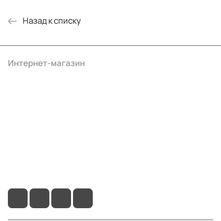
Назад к списку
Интернет-магазин
Компания
Информация
Помощь
+7 (495) 414-10-20
info@ibrat.ru