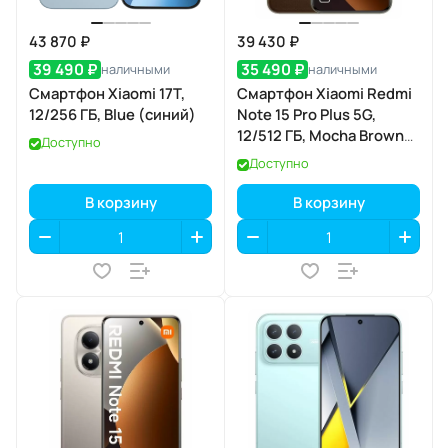
43 870 ₽
39 430 ₽
39 490 ₽
35 490 ₽
наличными
наличными
Смартфон Xiaomi 17T,
Смартфон Xiaomi Redmi
12/256 ГБ, Blue (синий)
Note 15 Pro Plus 5G,
12/512 ГБ, Mocha Brown
Доступно
(коричневый мокко)
Доступно
В корзину
В корзину